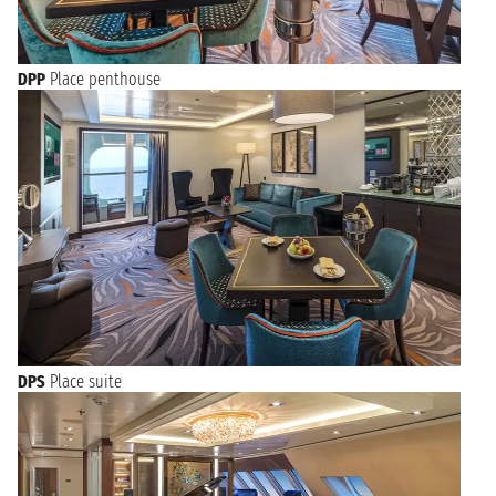
DPP
Place penthouse
DPS
Place suite