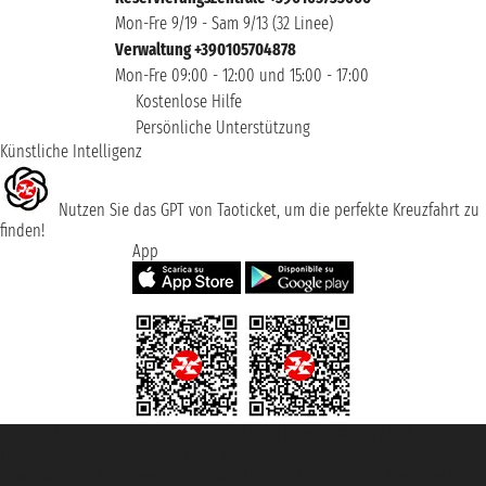
Mon-Fre 9/19 - Sam 9/13 (32 Linee)
Verwaltung +390105704878
Mon-Fre 09:00 - 12:00 und 15:00 - 17:00
Kostenlose Hilfe
Persönliche Unterstützung
Künstliche Intelligenz
Nutzen Sie das GPT von Taoticket, um die perfekte Kreuzfahrt zu
finden!
App
Taoticket S.r.l. Via Brigata Liguria, 3/21 16121 Genova ©2007/2026 -
Taoticket ® ist eine eingetragene Marke
P.Iva 06206400720 - Gesellschaftskapital € 100.000,00 i.v. - Registriert zu