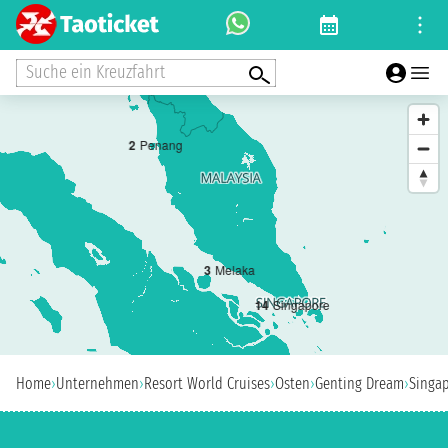
Suche ein Kreuzfahrt
2
Penang
3
Melaka
1
4
Singapore
Home
›
Unternehmen
›
Resort World Cruises
›
Osten
›
Genting Dream
›
Singa