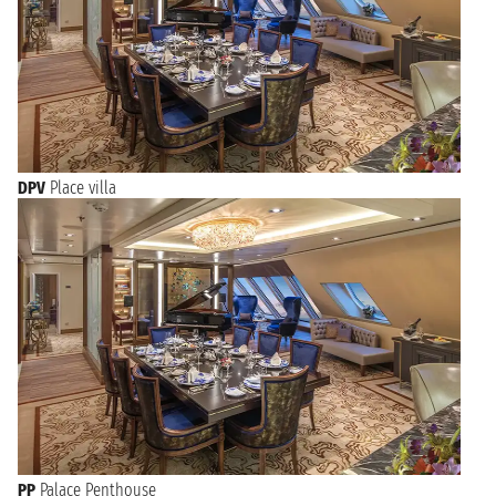
DPV
Place villa
PP
Palace Penthouse