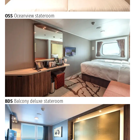
OSS
Oceanview stateroom
BDS
Balcony deluxe stateroom