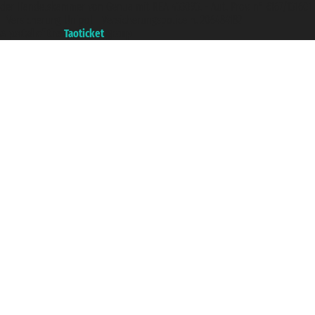
der Handelskammer von Genua mit REA 433093. - Aut. Prov. n° 6167/131601
- Versicherung Unipol - Versicherungspolice n. 206484182
A portal of the
Taoticket
group