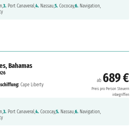
n,
3.
Port Canaveral,
4.
Nassau,
5.
Cococay,
6.
Navigation,
ty
tes, Bahamas
026
689 €
ab
schiffung:
Cape Liberty
Preis pro Person
Steuern
inbegriffen
n,
3.
Port Canaveral,
4.
Cococay,
5.
Nassau,
6.
Navigation,
ty