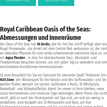
Royal Caribbean Oasis of the Seas:
Abmessungen und Innenräume
Die Oasis of the Seas hat
18 Decks
, alle für Sie! Das Schiff verfügt über ein
Royal Promenade , die direkt mit dem Central Park verbunden ist, der reic
an lebenden Pflanzen für eine echte schwimmende natürliche Oase ist, u
ein
Aqua Theater
, in dem Sie überraschende Tanz-, Akrobatik- und
Theatershows besuchen können, um sich jeden Tag zu verändern und im
verschiedene Kunstformen kennenzulernen.
Ist eine Kreuzfahrt für Sie ein Synonym für extremen Spaß? Probieren Sie 
H2O Zone
, den Wasserpark für die Familie und den Surfsimulator, und Sie
werden finden, wonach Sie suchen. Außerdem 4 Pools, 10 Whirlpools,
Basketball- und Volleyballfelder, damit Sie immer in Form bleiben, neue
Leute kennenlernen und intensive Tage verbringen. Wenn Ihnen das nicht
reicht, gibt es auch das Fitnesscenter mit Spa und, um sich ein wenig zu
verwöhnen, eine Auswahl von 25 Restaurants und Bars, um Ihre
Geschmacksknospen anzuregen und Sie einzigartige und immer andere