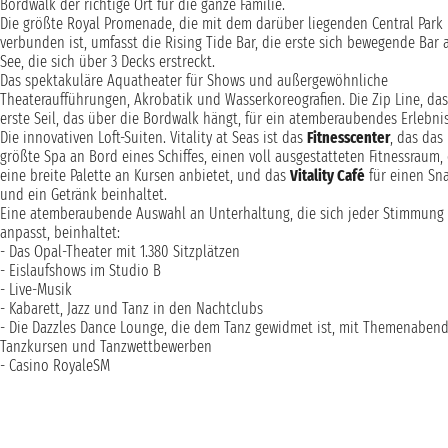
Bordwalk der richtige Ort für die ganze Familie.
Die größte Royal Promenade, die mit dem darüber liegenden Central Park
verbunden ist, umfasst die Rising Tide Bar, die erste sich bewegende Bar 
See, die sich über 3 Decks erstreckt.
Das spektakuläre Aquatheater für Shows und außergewöhnliche
Theateraufführungen, Akrobatik und Wasserkoreografien. Die Zip Line, das
erste Seil, das über die Bordwalk hängt, für ein atemberaubendes Erlebnis
Die innovativen Loft-Suiten. Vitality at Seas ist das
Fitnesscenter
, das das
größte Spa an Bord eines Schiffes, einen voll ausgestatteten Fitnessraum,
eine breite Palette an Kursen anbietet, und das
Vitality Café
für einen Sn
und ein Getränk beinhaltet.
Eine atemberaubende Auswahl an Unterhaltung, die sich jeder Stimmung
anpasst, beinhaltet:
- Das Opal-Theater mit 1.380 Sitzplätzen
- Eislaufshows im Studio B
- Live-Musik
- Kabarett, Jazz und Tanz in den Nachtclubs
- Die Dazzles Dance Lounge, die dem Tanz gewidmet ist, mit Themenabend
Tanzkursen und Tanzwettbewerben
- Casino RoyaleSM