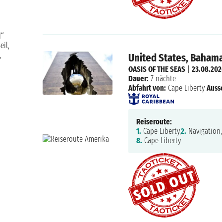
d“
eil,
,
United States, Baham
OASIS OF THE SEAS
|
23.08.20
Dauer:
7 nächte
Abfahrt von:
Cape Liberty
Auss
Reiseroute:
1.
Cape Liberty,
2.
Navigation
8.
Cape Liberty