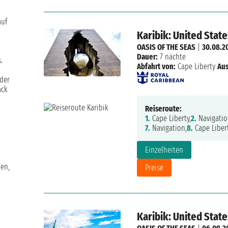
auf
Karibik: United Stat
OASIS OF THE SEAS
|
30.08.2
Dauer:
7 nächte
.
Abfahrt von:
Cape Liberty
Aus
 der
ack
Reiseroute:
1.
Cape Liberty,
2.
Navigatio
7.
Navigation,
8.
Cape Liber
Einzelheiten
en,
Preise
Karibik: United Stat