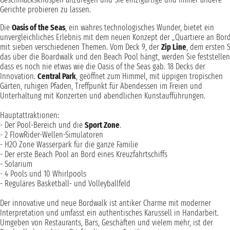
Gerichte probieren zu lassen.
Die
Oasis of the Seas
, ein wahres technologisches Wunder, bietet ein
unvergleichliches Erlebnis mit dem neuen Konzept der „Quartiere an Bor
mit sieben verschiedenen Themen. Vom Deck 9, der
Zip Line
, dem ersten S
das über die Boardwalk und den Beach Pool hängt, werden Sie feststellen
dass es noch nie etwas wie die Oasis of the Seas gab. 18 Decks der
Innovation.
Central Park
, geöffnet zum Himmel, mit üppigen tropischen
Gärten, ruhigen Pfaden, Treffpunkt für Abendessen im Freien und
Unterhaltung mit Konzerten und abendlichen Kunstaufführungen.
Hauptattraktionen:
- Der Pool-Bereich und die
Sport Zone
.
- 2 FlowRider-Wellen-Simulatoren
- H2O Zone Wasserpark für die ganze Familie
- Der erste Beach Pool an Bord eines Kreuzfahrtschiffs
- Solarium
- 4 Pools und 10 Whirlpools
- Reguläres Basketball- und Volleyballfeld
Der innovative und neue Bordwalk ist antiker Charme mit moderner
Interpretation und umfasst ein authentisches Karussell in Handarbeit.
Umgeben von Restaurants, Bars, Geschäften und vielem mehr, ist der