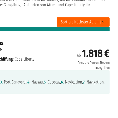
e: Ganzjährige Abfahrten von Miami und Cape Liberty für
Sortiere:
Nächster Abfahrt
as
26
1.818 €
ab
chiffung:
Cape Liberty
Preis pro Person
Steuern
inbegriffen
,
3.
Port Canaveral,
4.
Nassau,
5.
Cococay,
6.
Navigation,
7.
Navigation,