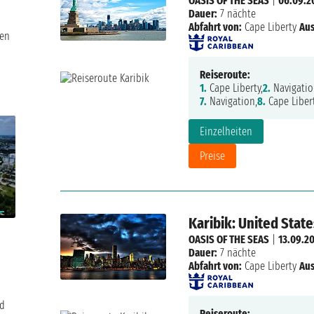
OASIS OF THE SEAS
|
06.09.2
Dauer:
7 nächte
Abfahrt von:
Cape Liberty
Aus
ken
Reiseroute:
1.
Cape Liberty,
2.
Navigatio
7.
Navigation,
8.
Cape Liber
Einzelheiten
Preise
Karibik: United Stat
OASIS OF THE SEAS
|
13.09.2
Dauer:
7 nächte
Abfahrt von:
Cape Liberty
Aus
nd
Reiseroute: