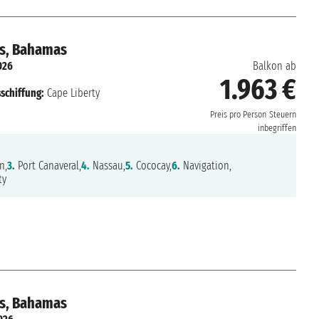
es, Bahamas
026
Balkon ab
1.963 €
schiffung:
Cape Liberty
Preis pro Person
Steuern
inbegriffen
n,
3.
Port Canaveral,
4.
Nassau,
5.
Cococay,
6.
Navigation,
ty
es, Bahamas