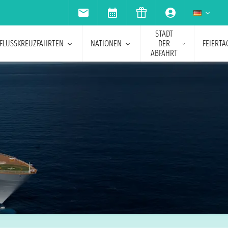
STADT
FLUSSKREUZFAHRTEN
NATIONEN
DER
FEIERTA
ABFAHRT