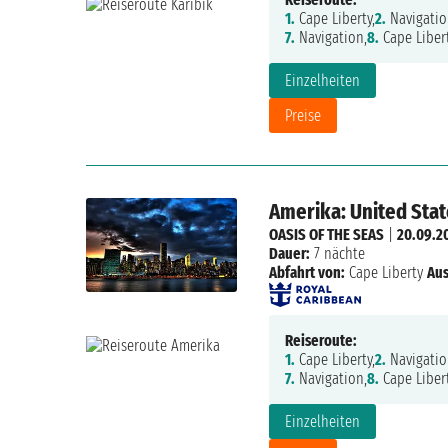
1.
Cape Liberty,
2.
Navigatio
7.
Navigation,
8.
Cape Liber
Einzelheiten
Preise
Amerika: United Sta
OASIS OF THE SEAS
|
20.09.2
Dauer:
7 nächte
Abfahrt von:
Cape Liberty
Aus
Reiseroute:
1.
Cape Liberty,
2.
Navigatio
7.
Navigation,
8.
Cape Liber
Einzelheiten