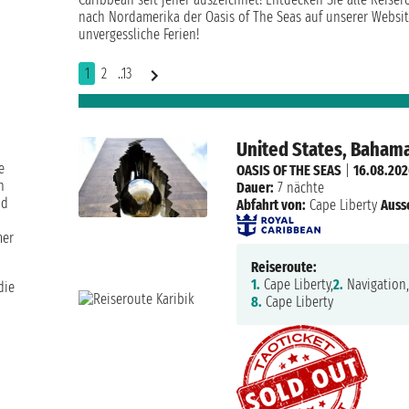
nach Nordamerika der Oasis of The Seas auf unserer Websit
unvergessliche Ferien!
1
2
..13
United States, Baham
e
OASIS OF THE SEAS
|
16.08.20
h
Dauer:
7 nächte
nd
Abfahrt von:
Cape Liberty
Auss
mer
Reiseroute:
1.
Cape Liberty,
2.
Navigation
die
8.
Cape Liberty