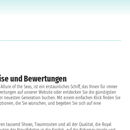
reise und Bewertungen
llure of the Seas, ist ein erstaunliches Schiff, das Ihnen für immer
ertungen auf unserer Website oder entdecken Sie die günstigsten
der neuesten Generation buchen. Mit einem einfachen Klick finden Sie
Optionen, die Sie wünschen, und begeben Sie sich auf eine
hren tausend Shows, Traumrouten und all der Qualität, die Royal
routen der Kreuzfahrten in die Karibik, auf die Bahamas-Inseln und