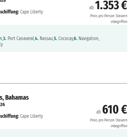
026
1.353 €
ab
schiffung:
Cape Liberty
Preis pro Person
Steuern
inbegriffen
n,
3.
Port Canaveral,
4.
Nassau,
5.
Cococay,
6.
Navigation,
ty
es, Bahamas
026
610 €
ab
schiffung:
Cape Liberty
Preis pro Person
Steuern
inbegriffen