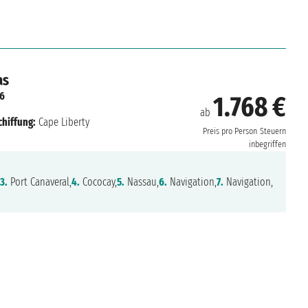
as
26
1.768 €
ab
chiffung:
Cape Liberty
Preis pro Person
Steuern
inbegriffen
,
3.
Port Canaveral,
4.
Cococay,
5.
Nassau,
6.
Navigation,
7.
Navigation,