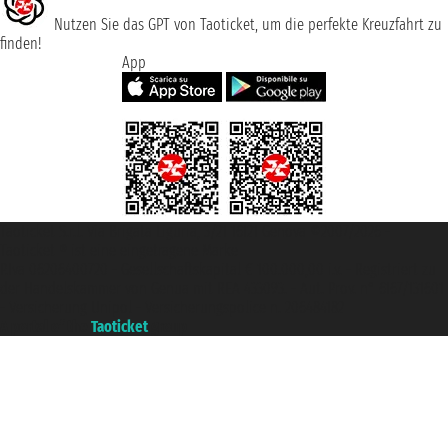
Nutzen Sie das GPT von Taoticket, um die perfekte Kreuzfahrt zu
finden!
App
Taoticket S.r.l. Via Brigata Liguria, 3/21 16121 Genova ©2007/2026 -
Taoticket ® ist eine eingetragene Marke
P.Iva 06206400720 - Gesellschaftskapital € 100.000,00 i.v. - Registriert zu
der Handelskammer von Genua mit REA 433093. - Aut. Prov. n° 6167/131601
- Versicherung Unipol - Versicherungspolice n. 206484182
A portal of the
Taoticket
group