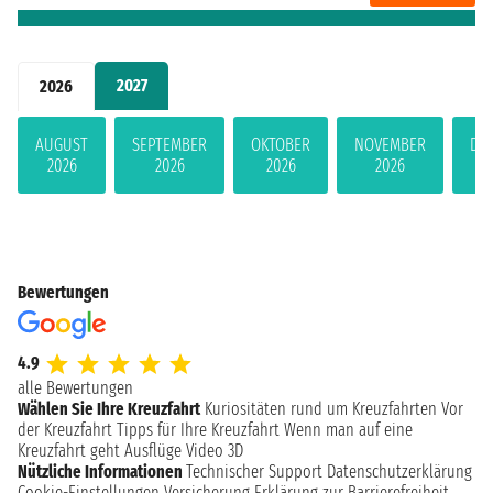
2027
2026
AUGUST
SEPTEMBER
OKTOBER
NOVEMBER
DE
2026
2026
2026
2026
Bewertungen
4.9
alle Bewertungen
Wählen Sie Ihre Kreuzfahrt
Kuriositäten rund um Kreuzfahrten
Vor
der Kreuzfahrt
Tipps für Ihre Kreuzfahrt
Wenn man auf eine
Kreuzfahrt geht
Ausflüge
Video 3D
Nützliche Informationen
Technischer Support
Datenschutzerklärung
Cookie-Einstellungen
Versicherung
Erklärung zur Barrierefreiheit