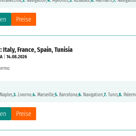
ivitavecchia,
3.
Navigation,
4.
Mykonos,
5.
Kusadasi,
6.
Marmaris,
7.
Navigatio
ten
Preise
 Italy, France, Spain, Tunisia
IA
|
14.08.2026
lermo
Naples,
3.
Livorno,
4.
Marseille,
5.
Barcelona,
6.
Navigation,
7.
Tunis,
8.
Palerm
ten
Preise