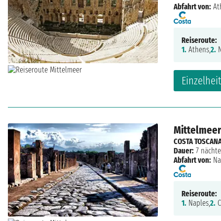
Abfahrt von:
At
Reiseroute:
1.
Athens,
2.
N
Einzelhei
Mittelmeer:
COSTA TOSCAN
Dauer:
7 nächte
Abfahrt von:
Na
Reiseroute:
1.
Naples,
2.
C