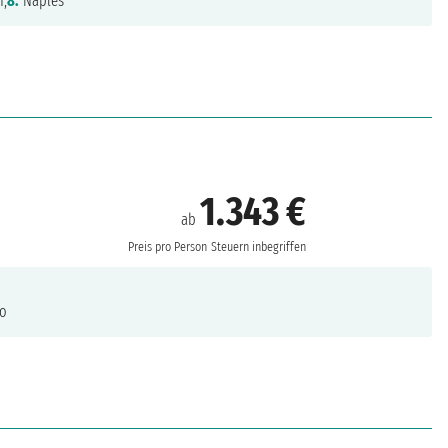
n,
8.
Naples
1.343 €
ab
Preis pro Person
Steuern inbegriffen
o