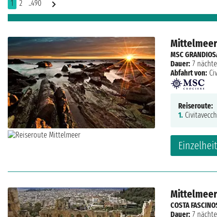
1
2
..490
Mittelmeer:
MSC GRANDIOS
Dauer:
7 nächte
Abfahrt von:
Ci
Reiseroute:
1.
Civitavecch
Einzelhei
Mittelmeer:
COSTA FASCINO
Dauer:
7 nächte