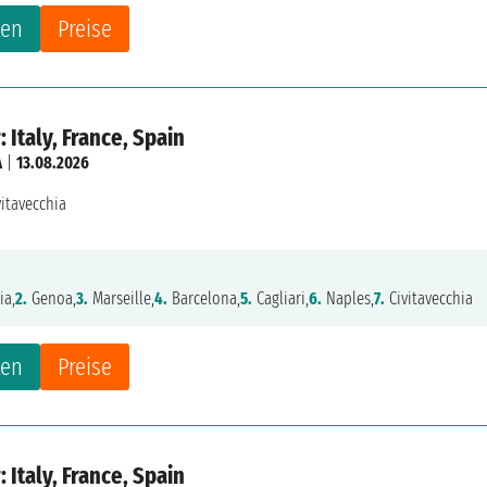
ten
Preise
 Italy, France, Spain
A
|
13.08.2026
vitavecchia
ia,
2.
Genoa,
3.
Marseille,
4.
Barcelona,
5.
Cagliari,
6.
Naples,
7.
Civitavecchia
ten
Preise
 Italy, France, Spain