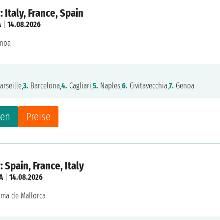
 Italy, France, Spain
A
|
14.08.2026
noa
rseille,
3.
Barcelona,
4.
Cagliari,
5.
Naples,
6.
Civitavecchia,
7.
Genoa
ten
Preise
 Spain, France, Italy
A
|
14.08.2026
lma de Mallorca