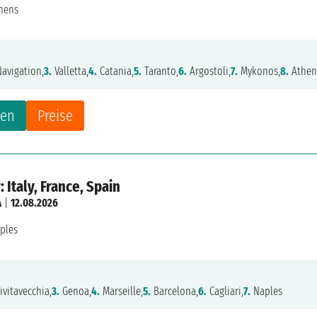
hens
avigation,
3.
Valletta,
4.
Catania,
5.
Taranto,
6.
Argostoli,
7.
Mykonos,
8.
Athen
ten
Preise
 Italy, France, Spain
A
|
12.08.2026
ples
ivitavecchia,
3.
Genoa,
4.
Marseille,
5.
Barcelona,
6.
Cagliari,
7.
Naples