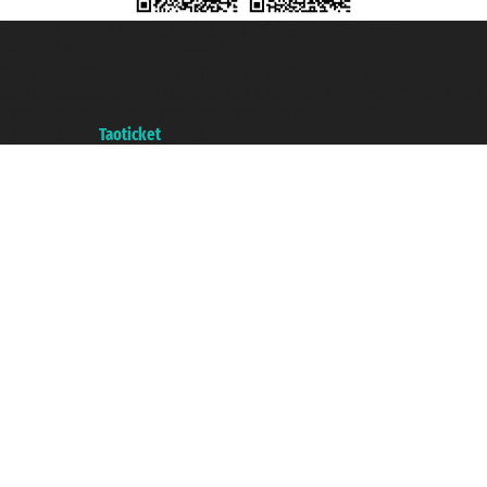
Taoticket S.r.l. Via Brigata Liguria, 3/21 16121 Genova ©2007/2026 -
Taoticket ® ist eine eingetragene Marke
P.Iva 06206400720 - Gesellschaftskapital € 100.000,00 i.v. - Registriert zu
der Handelskammer von Genua mit REA 433093. - Aut. Prov. n° 6167/131601
- Versicherung Unipol - Versicherungspolice n. 206484182
A portal of the
Taoticket
group