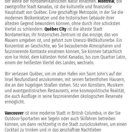
der Weite der nordamerikanischen Natur einatmen.
Montreal
, die
zweitgrößte Stadt Kanadas, ist die kulturelle und finanzielle
Hauptstadt von Québec. Eine geschäftige Metropole, in der Sie die
modernen Wolkenkratzer und die historischen Gebäude ihrer
ältesten Gegend bewundern können, ohne durch ihre schicksten
Viertel zu schlendern.
Québec City
ist die älteste Stadt
Nordamerikas, ihr historisches Zentrum ist das einzige, das von
Mauern umgeben ist, und gehört zum Unesco-Weltkulturerbe. Ein
Konzentrat an Geschichte, wo Sie bezaubernde Atmosphären und
faszinierende Kontraste einatmen können, Sie können tatsächlich
vom Ice Hotel, dem kältesten Hotel Kanadas, bis zum Quartier Latin,
einem der heißesten Viertel des Landes, wechseln.
Wir verlassen Québec, um im alten Hafen von Saint John's auf der
Insel Neufundland anzukommen, mit seinen farbenfrohen Häusern,
die an den hügeligen Straßen stehen. Sitz von Künstlern, Musikern
und avantgardistischen Restaurants, eine kosmopolitische Realität,
die auch Ausflüge in seine faszinierenden ökologischen Reservate
ermöglicht.
Vancouver
ist eine moderne Stadt in British Columbia, in der Sie
Outdoor-Sportarten wie Segeln oder auch Skifahren betreiben
können, um dann rechtzeitig in die Stadt zurückzukehren, um einen
Cocktail zu trinken und in das geschäftige Nachtleben