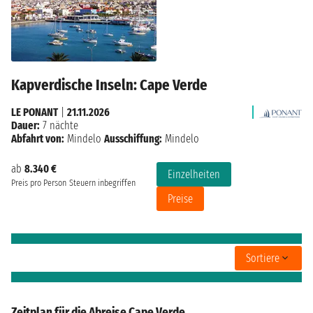
Kapverdische Inseln: Cape Verde
LE PONANT
|
21.11.2026
Dauer:
7 nächte
Abfahrt von:
Mindelo
Ausschiffung:
Mindelo
ab
8.340 €
Einzelheiten
Preis pro Person
Steuern inbegriffen
Preise
Sortiere
Zeitplan für die Abreise Cape Verde