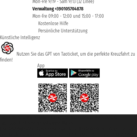
Mon-Fre 9/19 - Sam 9/13 (32 Linee)
Verwaltung +390105704878
Mon-Fre 09:00 - 12:00 und 15:00 - 17:00
Kostenlose Hilfe
Persönliche Unterstützung
Künstliche Intelligenz
Nutzen Sie das GPT von Taoticket, um die perfekte Kreuzfahrt zu
finden!
App
Taoticket S.r.l. Via Brigata Liguria, 3/21 16121 Genova ©2007/2026 -
Taoticket ® ist eine eingetragene Marke
P.Iva 06206400720 - Gesellschaftskapital € 100.000,00 i.v. - Registriert zu
der Handelskammer von Genua mit REA 433093. - Aut. Prov. n° 6167/131601