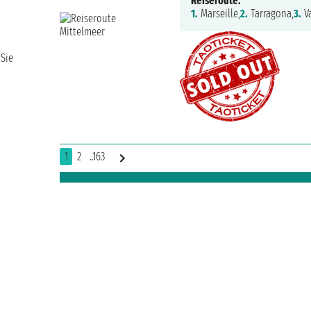
Reiseroute:
1.
Marseille,
2.
Tarragona,
3.
Va
 Sie
1
2
..163