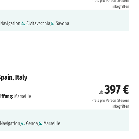
Preis pro Person
Steuern
inbegriffen
Navigation,
4.
Civitavecchia,
5.
Savona
pain, Italy
397 €
ab
iffung:
Marseille
Preis pro Person
Steuern
inbegriffen
Navigation,
4.
Genoa,
5.
Marseille