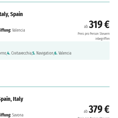
taly, Spain
319 €
ab
iffung:
Valencia
Preis pro Person
Steuern
inbegriffen
orno,
4.
Civitavecchia,
5.
Navigation,
6.
Valencia
pain, Italy
379 €
ab
iffung:
Savona