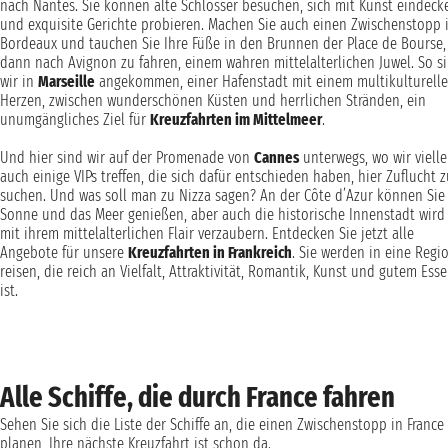
nach Nantes. Sie können alte Schlösser besuchen, sich mit Kunst eindeck
und exquisite Gerichte probieren. Machen Sie auch einen Zwischenstopp 
Bordeaux und tauchen Sie Ihre Füße in den Brunnen der Place de Bourse
dann nach Avignon zu fahren, einem wahren mittelalterlichen Juwel. So s
wir in
Marseille
angekommen, einer Hafenstadt mit einem multikulturell
Herzen, zwischen wunderschönen Küsten und herrlichen Stränden, ein
unumgängliches Ziel für
Kreuzfahrten im Mittelmeer
.
Und hier sind wir auf der Promenade von
Cannes
unterwegs, wo wir vielle
auch einige VIPs treffen, die sich dafür entschieden haben, hier Zuflucht 
suchen. Und was soll man zu Nizza sagen? An der Côte d’Azur können Sie
Sonne und das Meer genießen, aber auch die historische Innenstadt wird
mit ihrem mittelalterlichen Flair verzaubern. Entdecken Sie jetzt alle
Angebote für unsere
Kreuzfahrten in Frankreich
. Sie werden in eine Regi
reisen, die reich an Vielfalt, Attraktivität, Romantik, Kunst und gutem Ess
ist.
Alle Schiffe, die durch France fahren
Sehen Sie sich die Liste der Schiffe an, die einen Zwischenstopp in France
planen, Ihre nächste Kreuzfahrt ist schon da.