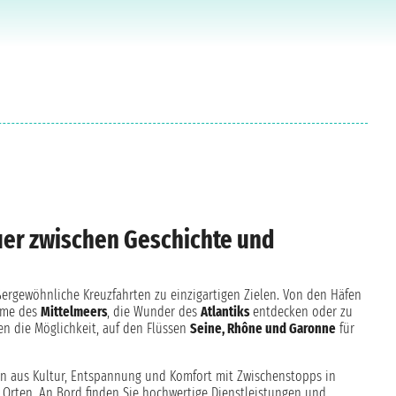
uer zwischen Geschichte und
ßergewöhnliche Kreuzfahrten zu einzigartigen Zielen. Von den Häfen
arme des
Mittelmeers
, die Wunder des
Atlantiks
entdecken oder zu
en die Möglichkeit, auf den Flüssen
Seine, Rhône und Garonne
für
on aus Kultur, Entspannung und Komfort mit Zwischenstopps in
n Orten. An Bord finden Sie hochwertige Dienstleistungen und