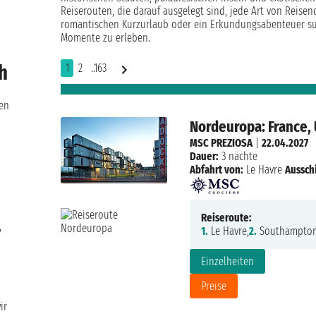
Reiserouten, die darauf ausgelegt sind, jede Art von Reisen
romantischen Kurzurlaub oder ein Erkundungsabenteuer such
Momente zu erleben.
h
1
2
..163
ken
Nordeuropa: France,
MSC PREZIOSA
|
22.04.2027
Dauer:
3 nächte
Abfahrt von:
Le Havre
Aussch
Reiseroute:
,
1.
Le Havre,
2.
Southampton
Einzelheiten
Preise
ir