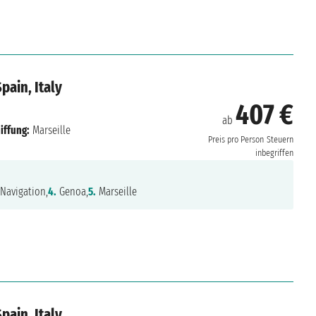
pain, Italy
407 €
ab
iffung:
Marseille
Preis pro Person
Steuern
inbegriffen
Navigation,
4.
Genoa,
5.
Marseille
pain, Italy