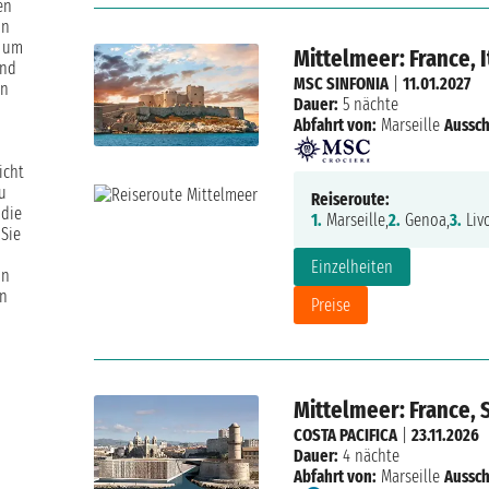
en
in
, um
Mittelmeer: France, I
ind
MSC SINFONIA
|
11.01.2027
en
Dauer:
5 nächte
Abfahrt von:
Marseille
Aussch
icht
zu
Reiseroute:
 die
1.
Marseille,
2.
Genoa,
3.
Liv
 Sie
Einzelheiten
on
en
Preise
Mittelmeer: France, S
COSTA PACIFICA
|
23.11.2026
Dauer:
4 nächte
Abfahrt von:
Marseille
Aussch