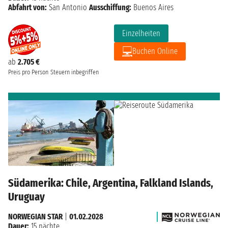
Abfahrt von:
San Antonio
Ausschiffung:
Buenos Aires
Einzelheiten
Buchen Online
ab
2.705 €
Preis pro Person
Steuern inbegriffen
Südamerika: Chile, Argentina, Falkland Islands,
Uruguay
NORWEGIAN STAR
|
01.02.2028
Dauer:
15 nächte