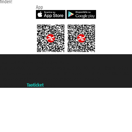
finden!
App
Taoticket S.r.l. Via Brigata Liguria, 3/21 16121 Genova ©2007/2026 -
Taoticket ® ist eine eingetragene Marke
P.Iva 06206400720 - Gesellschaftskapital € 100.000,00 i.v. - Registriert zu
der Handelskammer von Genua mit REA 433093. - Aut. Prov. n° 6167/131601
- Versicherung Unipol - Versicherungspolice n. 206484182
A portal of the
Taoticket
group