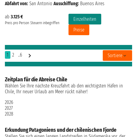
Abfahrt von:
San Antonio
Ausschiffung:
Buenos Aires
ab
3.125 €
Einzelheiten
Preis pro Person
Steuern inbegriffen
Preise
1
2
..6
Sortiere
Zeitplan für die Abreise Chile
Wählen Sie Ihre nächste Kreuzfahrt ab den wichtigsten Häfen in
Chile, Ihr neuer Urlaub am Meer rückt näher!
2026
2027
2028
Erkundung Patagoniens und der chilenischen Fjorde
Stellen Sie sich einen langen Landstreifen in Südamerika vor, der