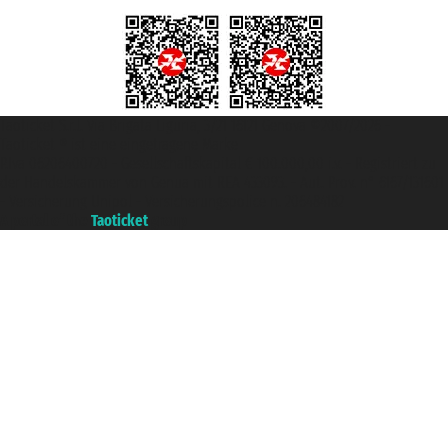
Taoticket S.r.l. Via Brigata Liguria, 3/21 16121 Genova ©2007/2026 -
Taoticket ® ist eine eingetragene Marke
P.Iva 06206400720 - Gesellschaftskapital € 100.000,00 i.v. - Registriert zu
der Handelskammer von Genua mit REA 433093. - Aut. Prov. n° 6167/131601
- Versicherung Unipol - Versicherungspolice n. 206484182
A portal of the
Taoticket
group