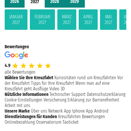
2026
2028
2029
2027
JANUAR
FEBRUAR
MÄRZ
APRIL
MAI
JUN
2027
2027
2027
2027
2027
202
Bewertungen
4.9
alle Bewertungen
Wählen Sie Ihre Kreuzfahrt
Kuriositäten rund um Kreuzfahrten
Vor
der Kreuzfahrt
Tipps für Ihre Kreuzfahrt
Wenn man auf eine
Kreuzfahrt geht
Ausflüge
Video 3D
Nützliche Informationen
Technischer Support
Datenschutzerklärung
Cookie-Einstellungen
Versicherung
Erklärung zur Barrierefreiheit
Arbeit mit uns
Unsere Marke
Über uns
Network
App Iphone
App Android
Dienstleistungen für Kunden
Kreuzfahrten Bewertungen
Onlinebezahlung
Osservatorium Taoticket