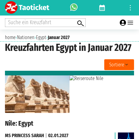
Suche ein Kreuzfahrt
home
›
Nationen
›
Egypt
›
Januar 2027
Kreuzfahrten Egypt in Januar 2027
Sortiere
Nile: Egypt
MS PRINCESS SARAH
|
02.01.2027