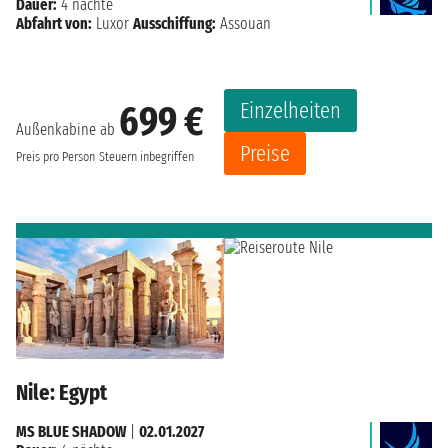
Dauer:
4 nächte
Abfahrt von:
Luxor
Ausschiffung:
Assouan
Einzelheiten
699 €
Außenkabine ab
Preise
Preis pro Person
Steuern inbegriffen
Nile: Egypt
MS BLUE SHADOW
|
02.01.2027