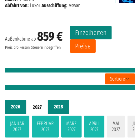
Abfahrt von:
Luxor
Ausschiffung:
Aswan
Einzelheiten
859 €
Außenkabine ab
Preise
Preis pro Person
Steuern inbegriffen
Sortiere
2026
2028
2027
JANUAR
FEBRUAR
MÄRZ
APRIL
MAI
JUN
2027
2027
2027
2027
2027
202