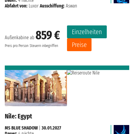
Dauer:
4 nächte
Abfahrt von:
Luxor
Ausschiffung:
Aswan
Einzelheiten
859 €
Außenkabine ab
Preise
Preis pro Person
Steuern inbegriffen
Nile: Egypt
MS BLUE SHADOW
|
30.01.2027
Dauer:
4 nächte