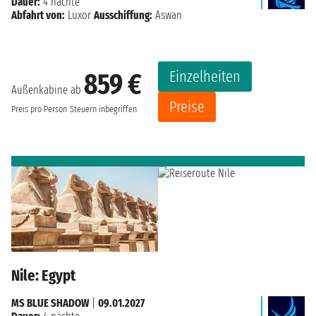
Dauer:
4 nächte
Abfahrt von:
Luxor
Ausschiffung:
Aswan
Einzelheiten
859 €
Außenkabine ab
Preise
Preis pro Person
Steuern inbegriffen
Nile: Egypt
MS BLUE SHADOW
|
09.01.2027