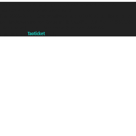
Taoticket S.r.l. Via Brigata Liguria, 3/21 16121 Genova ©2007/2026 -
Taoticket ® ist eine eingetragene Marke
P.Iva 06206400720 - Gesellschaftskapital € 100.000,00 i.v. - Registriert zu
der Handelskammer von Genua mit REA 433093. - Aut. Prov. n° 6167/131601
- Versicherung Unipol - Versicherungspolice n. 206484182
A portal of the
Taoticket
group