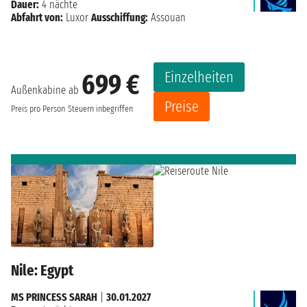
Dauer:
4 nächte
Abfahrt von:
Luxor
Ausschiffung:
Assouan
Einzelheiten
699 €
Außenkabine ab
Preise
Preis pro Person
Steuern inbegriffen
Nile: Egypt
MS PRINCESS SARAH
|
30.01.2027