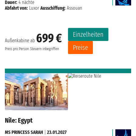
Dauer:
4 nächte
Abfahrt von:
Luxor
Ausschiffung:
Assouan
Einzelheiten
699 €
Außenkabine ab
Preise
Preis pro Person
Steuern inbegriffen
Nile: Egypt
MS PRINCESS SARAH
|
23.01.2027