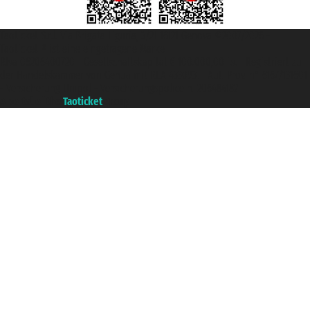
Taoticket S.r.l. Via Brigata Liguria, 3/21 16121 Genova ©2007/2026 -
Taoticket ® ist eine eingetragene Marke
P.Iva 06206400720 - Gesellschaftskapital € 100.000,00 i.v. - Registriert zu
der Handelskammer von Genua mit REA 433093. - Aut. Prov. n° 6167/131601
- Versicherung Unipol - Versicherungspolice n. 206484182
A portal of the
Taoticket
group