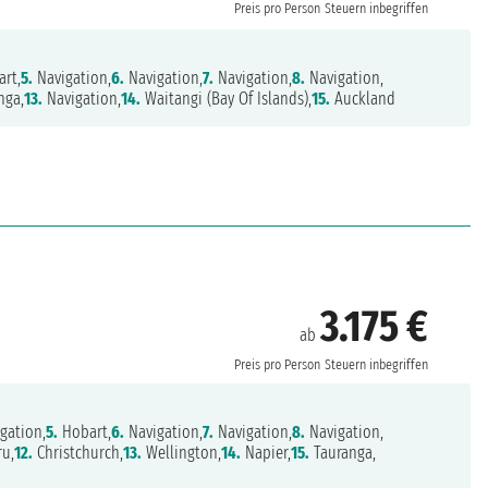
Preis pro Person
Steuern inbegriffen
rt,
5.
Navigation,
6.
Navigation,
7.
Navigation,
8.
Navigation,
nga,
13.
Navigation,
14.
Waitangi (Bay Of Islands),
15.
Auckland
3.175 €
ab
Preis pro Person
Steuern inbegriffen
gation,
5.
Hobart,
6.
Navigation,
7.
Navigation,
8.
Navigation,
u,
12.
Christchurch,
13.
Wellington,
14.
Napier,
15.
Tauranga,