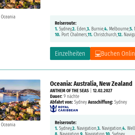
Reiseroute:
1.
Sydney,
2.
Eden,
3.
Burnie,
4.
Melbourne,
5.
10.
Port Chalmers,
11.
Christchurch,
12.
Naviga
Einzelheiten
Buchen Onli
Oceania: Australia, New Zealand
ANTHEM OF THE SEAS
|
12.02.2027
Dauer:
9 nächte
Abfahrt von:
Sydney
Ausschiffung:
Sydney
Reiseroute:
1.
Sydney,
2.
Navigation,
3.
Navigation,
4.
Well
8.
Navigation,
9.
Navigation,
10.
Sydney