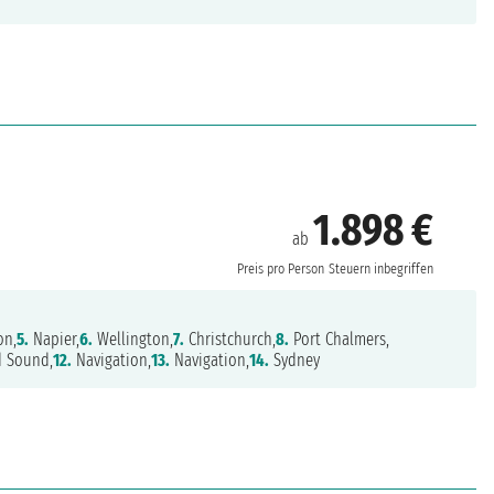
1.898 €
ab
Preis pro Person
Steuern inbegriffen
on,
5.
Napier,
6.
Wellington,
7.
Christchurch,
8.
Port Chalmers,
d Sound,
12.
Navigation,
13.
Navigation,
14.
Sydney