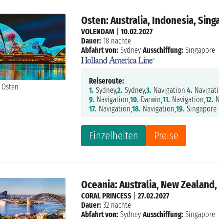
Osten: Australia, Indonesia, Sin
VOLENDAM
|
10.02.2027
Dauer:
18 nächte
Abfahrt von:
Sydney
Ausschiffung:
Singapore
Reiseroute:
1.
Sydney,
2.
Sydney,
3.
Navigation,
4.
Navigati
9.
Navigation,
10.
Darwin,
11.
Navigation,
12.
N
17.
Navigation,
18.
Navigation,
19.
Singapore
Einzelheiten
Preise
Oceania: Australia, New Zealand,
CORAL PRINCESS
|
27.02.2027
Dauer:
32 nächte
Abfahrt von:
Sydney
Ausschiffung:
Singapore