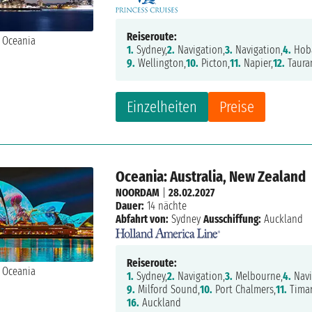
Reiseroute:
1.
Sydney,
2.
Navigation,
3.
Navigation,
4.
Hoba
9.
Wellington,
10.
Picton,
11.
Napier,
12.
Taura
Einzelheiten
Preise
Oceania: Australia, New Zealand
NOORDAM
|
28.02.2027
Dauer:
14 nächte
Abfahrt von:
Sydney
Ausschiffung:
Auckland
Reiseroute:
1.
Sydney,
2.
Navigation,
3.
Melbourne,
4.
Navi
9.
Milford Sound,
10.
Port Chalmers,
11.
Timar
16.
Auckland