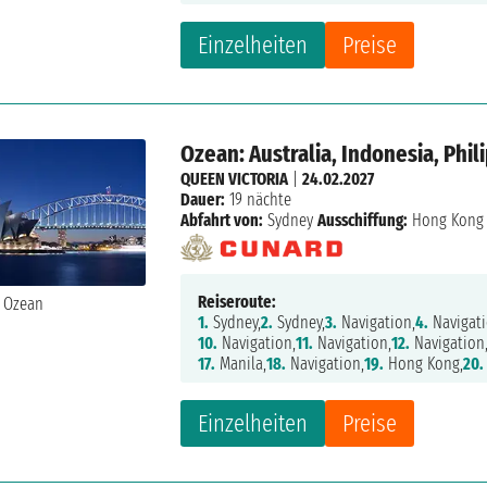
Einzelheiten
Preise
Ozean: Australia, Indonesia, Phi
QUEEN VICTORIA
|
24.02.2027
Dauer:
19 nächte
Abfahrt von:
Sydney
Ausschiffung:
Hong Kong
Reiseroute:
1.
Sydney,
2.
Sydney,
3.
Navigation,
4.
Navigati
10.
Navigation,
11.
Navigation,
12.
Navigation
17.
Manila,
18.
Navigation,
19.
Hong Kong,
20.
Einzelheiten
Preise