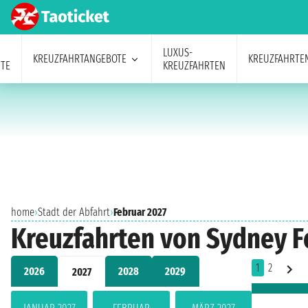
LUXUS-
KREUZFAHRTANGEBOTE
KREUZFAHRTE
TE
KREUZFAHRTEN
home
›
Stadt der Abfahrt
›
Februar 2027
Kreuzfahrten von Sydney F
1
2
2026
2028
2029
2027