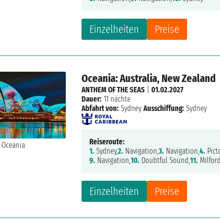
Einzelheiten
Preise
Oceania: Australia, New Zealand
ANTHEM OF THE SEAS
|
01.02.2027
Dauer:
11 nächte
Abfahrt von:
Sydney
Ausschiffung:
Sydney
Reiseroute:
1.
Sydney,
2.
Navigation,
3.
Navigation,
4.
Pict
9.
Navigation,
10.
Doubtful Sound,
11.
Milfor
Einzelheiten
Preise