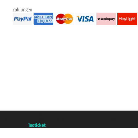
Zahlungen
Taoticket S.r.l. Via Brigata Liguria, 3/21 16121 Genova ©2007/2026 - Taotick
P.Iva 06206400720 - Gesellschaftskapital € 100.000,00 i.v. - Registriert z
A portal of the
Taoticket
group