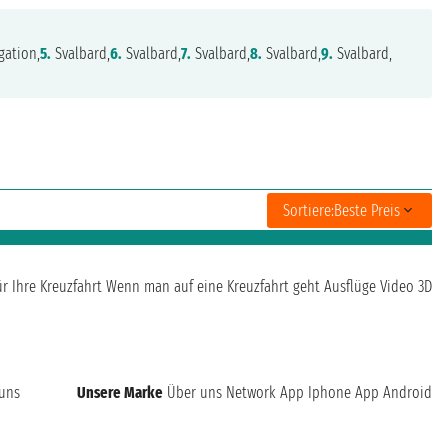
gation,
5.
Svalbard,
6.
Svalbard,
7.
Svalbard,
8.
Svalbard,
9.
Svalbard,
Sortiere:
Beste Preis
ür Ihre Kreuzfahrt
Wenn man auf eine Kreuzfahrt geht
Ausflüge
Video 3D
 uns
Unsere Marke
Über uns
Network
App Iphone
App Android