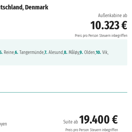
utschland, Denmark
Außenkabine ab
10.323 €
Preis pro Person
Steuern inbegriffen
5.
Reine,
6.
Tangermünde,
7.
Alesund,
8.
Måløy,
9.
Olden,
10.
Vik,
19.400 €
Suite ab
byen
Preis pro Person
Steuern inbegriffen