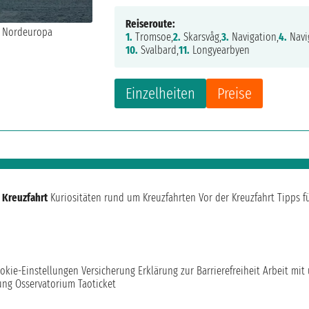
Reiseroute:
1.
Tromsoe,
2.
Skarsvåg,
3.
Navigation,
4.
Navi
10.
Svalbard,
11.
Longyearbyen
Einzelheiten
Preise
 Kreuzfahrt
Kuriositäten rund um Kreuzfahrten
Vor der Kreuzfahrt
Tipps f
okie-Einstellungen
Versicherung
Erklärung zur Barrierefreiheit
Arbeit mit
ung
Osservatorium Taoticket