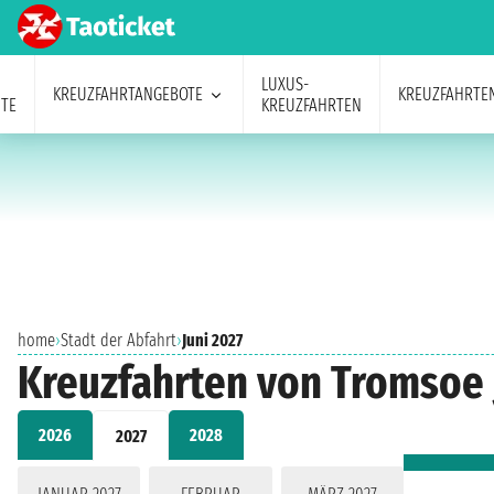
LUXUS-
KREUZFAHRTANGEBOTE
KREUZFAHRTE
TE
KREUZFAHRTEN
home
›
Stadt der Abfahrt
›
Juni 2027
Kreuzfahrten von Tromsoe 
2026
2028
2027