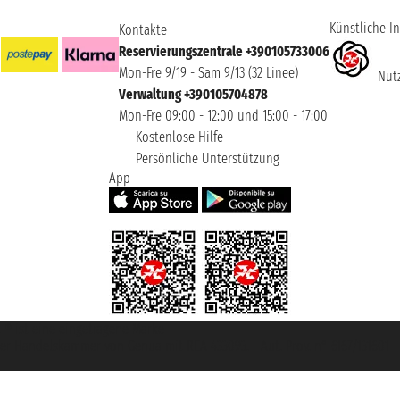
Künstliche In
Kontakte
Reservierungszentrale +390105733006
Mon-Fre 9/19 - Sam 9/13 (32 Linee)
Nutz
Verwaltung +390105704878
Mon-Fre 09:00 - 12:00 und 15:00 - 17:00
Kostenlose Hilfe
Persönliche Unterstützung
App
et ® ist eine eingetragene Marke
u der Handelskammer von Genua mit REA 433093. - Aut. Prov. n° 6167/131601 