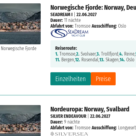
Norwegische Fjorde: Norway, De
SEADREAM I
|
22.06.2027
Dauer:
11 nächte
Abfahrt von:
Tromsoe
Ausschiffung:
Oslo
Reiseroute:
1.
Tromsoe,
2.
Svolvaer,
3.
Trollfjord,
4.
Reine,
11.
Bergen,
12.
Rosendal,
13.
Skagen,
14.
Oslo
Einzelheiten
Preise
Nordeuropa: Norway, Svalbard
SILVER ENDEAVOUR
|
22.06.2027
Dauer:
9 nächte
Abfahrt von:
Tromsoe
Ausschiffung:
Longyear