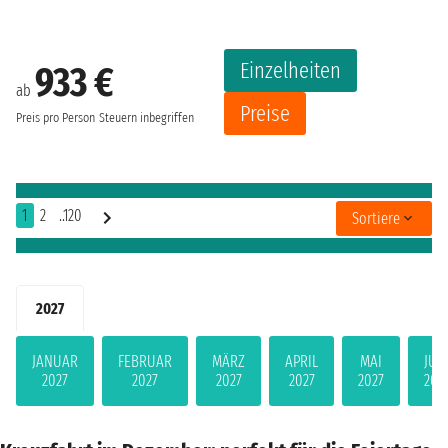
Einzelheiten
933 €
ab
Preise
Preis pro Person
Steuern inbegriffen
1
2
..120
Sortiere
2027
JANUAR
FEBRUAR
MÄRZ
APRIL
MAI
JUN
2027
2027
2027
2027
2027
202