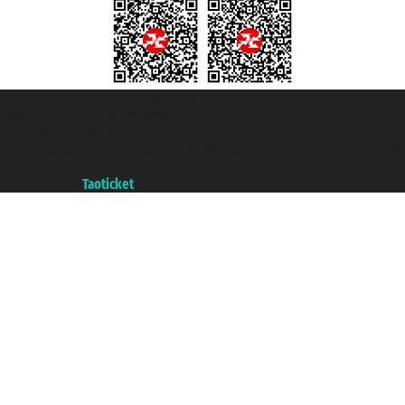
Taoticket S.r.l. Via Brigata Liguria, 3/21 16121 Genova ©2007/2026 -
Taoticket ® ist eine eingetragene Marke
P.Iva 06206400720 - Gesellschaftskapital € 100.000,00 i.v. - Registriert zu
der Handelskammer von Genua mit REA 433093. - Aut. Prov. n° 6167/131601
- Versicherung Unipol - Versicherungspolice n. 206484182
A portal of the
Taoticket
group