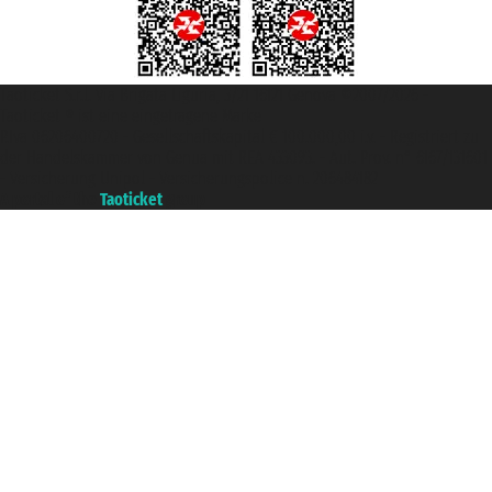
Taoticket S.r.l. Via Brigata Liguria, 3/21 16121 Genova ©2007/2026 -
Taoticket ® ist eine eingetragene Marke
P.Iva 06206400720 - Gesellschaftskapital € 100.000,00 i.v. - Registriert zu
der Handelskammer von Genua mit REA 433093. - Aut. Prov. n° 6167/131601
- Versicherung Unipol - Versicherungspolice n. 206484182
A portal of the
Taoticket
group