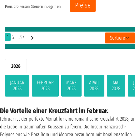
Preise
Preis pro Person
Steuern inbegriffen
1
2
..97
Sortiere
2028
JANUAR
FEBRUAR
MÄRZ
APRIL
MAI
JUN
2028
2028
2028
2028
2028
202
Die Vorteile einer Kreuzfahrt im Februar.
Februar ist der perfekte Monat für eine romantische Kreuzfahrt 2028, um
die Liebe in traumhaften Kulissen zu feiern. Die Inseln Französisch-
Polynesiens wie Bora Bora und Moorea bezaubern mit Korallenatollen