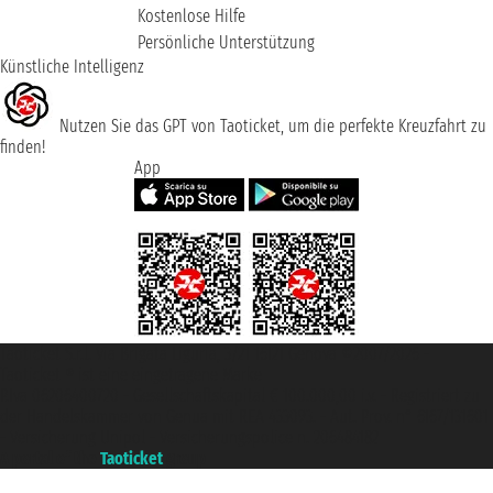
Kostenlose Hilfe
Persönliche Unterstützung
Künstliche Intelligenz
Nutzen Sie das GPT von Taoticket, um die perfekte Kreuzfahrt zu
finden!
App
Taoticket S.r.l. Via Brigata Liguria, 3/21 16121 Genova ©2007/2026 -
Taoticket ® ist eine eingetragene Marke
P.Iva 06206400720 - Gesellschaftskapital € 100.000,00 i.v. - Registriert zu
der Handelskammer von Genua mit REA 433093. - Aut. Prov. n° 6167/131601
- Versicherung Unipol - Versicherungspolice n. 206484182
A portal of the
Taoticket
group