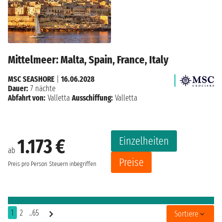
Mittelmeer: Malta, Spain, France, Italy
MSC SEASHORE
|
16.06.2028
Dauer:
7 nächte
Abfahrt von:
Valletta
Ausschiffung:
Valletta
Einzelheiten
1.173 €
ab
Preise
Preis pro Person
Steuern inbegriffen
1
2
..65
Sortiere