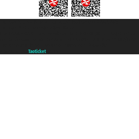
Taoticket S.r.l. Via Brigata Liguria, 3/21 16121 Genova ©2007/2026 -
Taoticket ® ist eine eingetragene Marke
P.Iva 06206400720 - Gesellschaftskapital € 100.000,00 i.v. - Registriert zu
der Handelskammer von Genua mit REA 433093. - Aut. Prov. n° 6167/131601
- Versicherung Unipol - Versicherungspolice n. 206484182
A portal of the
Taoticket
group