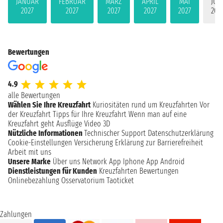
JANUAR
FEBRUAR
MÄRZ
APRIL
MAI
JUN
2027
2027
2027
2027
2027
202
Bewertungen
4.9
alle Bewertungen
Wählen Sie Ihre Kreuzfahrt
Kuriositäten rund um Kreuzfahrten
Vor
der Kreuzfahrt
Tipps für Ihre Kreuzfahrt
Wenn man auf eine
Kreuzfahrt geht
Ausflüge
Video 3D
Nützliche Informationen
Technischer Support
Datenschutzerklärung
Cookie-Einstellungen
Versicherung
Erklärung zur Barrierefreiheit
Arbeit mit uns
Unsere Marke
Über uns
Network
App Iphone
App Android
Dienstleistungen für Kunden
Kreuzfahrten Bewertungen
Onlinebezahlung
Osservatorium Taoticket
Zahlungen