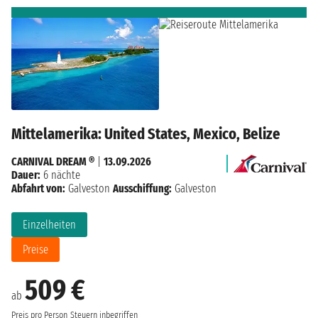
Mittelamerika: United States, Mexico, Belize
CARNIVAL DREAM ®
|
13.09.2026
Dauer:
6 nächte
Abfahrt von:
Galveston
Ausschiffung:
Galveston
Einzelheiten
Preise
509 €
ab
Preis pro Person
Steuern inbegriffen