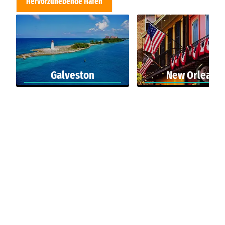
Hervorzuhebende Hafen
Galveston
New Orleans