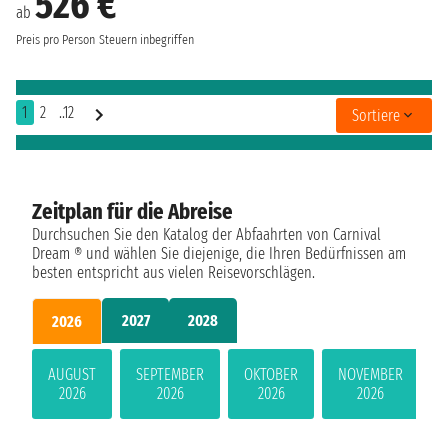
526 €
ab
Preis pro Person
Steuern inbegriffen
1
2
..12
Sortiere
Zeitplan für die Abreise
Durchsuchen Sie den Katalog der Abfaahrten von Carnival
Dream ® und wählen Sie diejenige, die Ihren Bedürfnissen am
besten entspricht aus vielen Reisevorschlägen.
2027
2028
2026
AUGUST
SEPTEMBER
OKTOBER
NOVEMBER
2026
2026
2026
2026