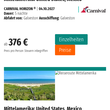
CARNIVAL HORIZON ®
|
04.10.2027
Dauer:
5 nächte
Abfahrt von:
Galveston
Ausschiffung:
Galveston
Einzelheiten
376 €
ab
Preise
Preis pro Person
Steuern inbegriffen
Mittelamerika: United States, Mexico