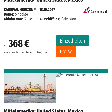
CARNIVAL HORIZON ®
|
18.10.2027
Dauer:
5 nächte
Abfahrt von:
Galveston
Ausschiffung:
Galveston
Einzelheiten
368 €
ab
Preise
Preis pro Person
Steuern inbegriffen
Mittelamerika: United States, Mexico