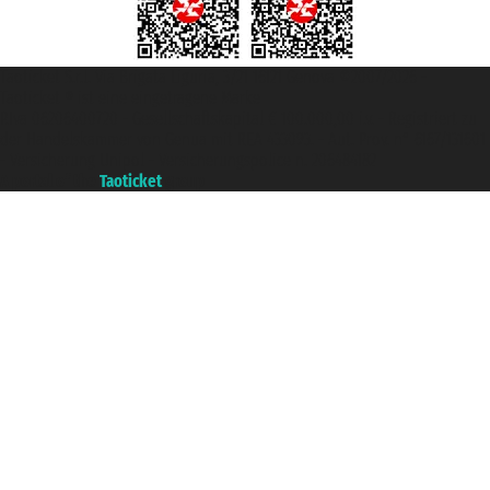
Taoticket S.r.l. Via Brigata Liguria, 3/21 16121 Genova ©2007/2026 -
Taoticket ® ist eine eingetragene Marke
P.Iva 06206400720 - Gesellschaftskapital € 100.000,00 i.v. - Registriert zu
der Handelskammer von Genua mit REA 433093. - Aut. Prov. n° 6167/131601
- Versicherung Unipol - Versicherungspolice n. 206484182
A portal of the
Taoticket
group