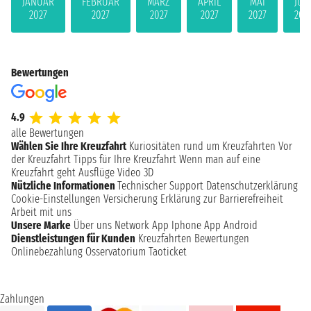
JANUAR
FEBRUAR
MÄRZ
APRIL
MAI
JUN
2027
2027
2027
2027
2027
202
Bewertungen
4.9
alle Bewertungen
Wählen Sie Ihre Kreuzfahrt
Kuriositäten rund um Kreuzfahrten
Vor
der Kreuzfahrt
Tipps für Ihre Kreuzfahrt
Wenn man auf eine
Kreuzfahrt geht
Ausflüge
Video 3D
Nützliche Informationen
Technischer Support
Datenschutzerklärung
Cookie-Einstellungen
Versicherung
Erklärung zur Barrierefreiheit
Arbeit mit uns
Unsere Marke
Über uns
Network
App Iphone
App Android
Dienstleistungen für Kunden
Kreuzfahrten Bewertungen
Onlinebezahlung
Osservatorium Taoticket
Zahlungen