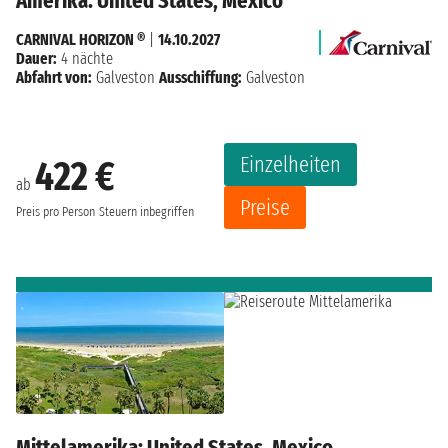
Amerika: United States, Mexico
CARNIVAL HORIZON ®
|
14.10.2027
Dauer:
4 nächte
Abfahrt von:
Galveston
Ausschiffung:
Galveston
Einzelheiten
422 €
ab
Preise
Preis pro Person
Steuern inbegriffen
Mittelamerika: United States, Mexico