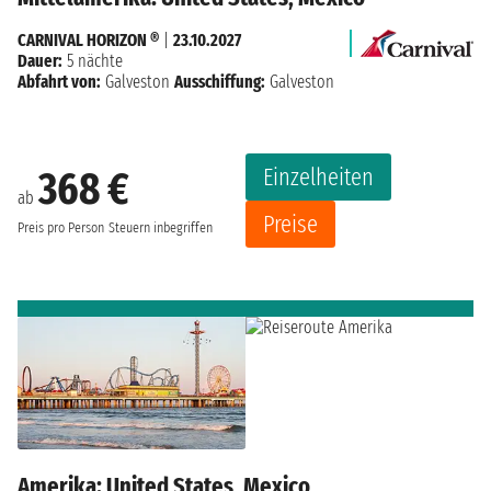
CARNIVAL HORIZON ®
|
23.10.2027
Dauer:
5 nächte
Abfahrt von:
Galveston
Ausschiffung:
Galveston
Einzelheiten
368 €
ab
Preise
Preis pro Person
Steuern inbegriffen
Amerika: United States, Mexico