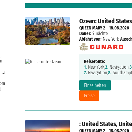
Ozean: United State
QUEEN MARY 2
|
18.08.2026
Dauer:
9 nächte
Abfahrt von:
New York
Aussch
,
en
Reiseroute:
a
1.
New York,
2.
Navigation,
3
 la
7.
Navigation,
8.
Southampt
e
oom
Einzelheiten
d
Preise
: United States, Uni
QUEEN MARY 2
|
18.08.2026