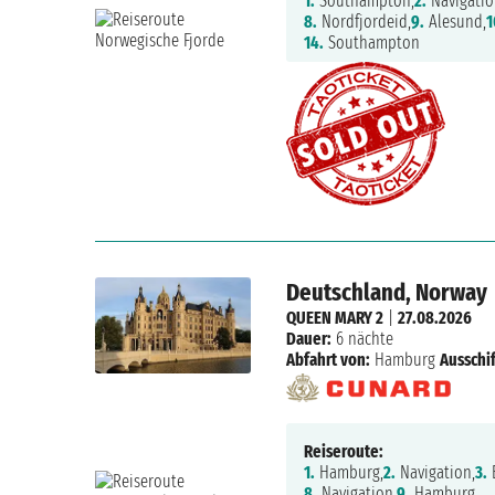
1.
Southampton,
2.
Navigatio
8.
Nordfjordeid,
9.
Alesund,
1
14.
Southampton
Deutschland, Norway
QUEEN MARY 2
|
27.08.2026
Dauer:
6 nächte
Abfahrt von:
Hamburg
Ausschi
Reiseroute:
1.
Hamburg,
2.
Navigation,
3.
8.
Navigation,
9.
Hamburg