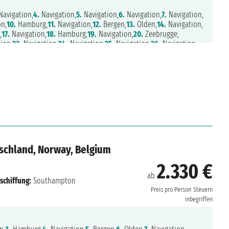
avigation,
4.
Navigation,
5.
Navigation,
6.
Navigation,
7.
Navigation,
on,
10.
Hamburg,
11.
Navigation,
12.
Bergen,
13.
Olden,
14.
Navigation,
,
17.
Navigation,
18.
Hamburg,
19.
Navigation,
20.
Zeebrugge,
ion,
23.
Navigation,
24.
Navigation,
25.
Navigation,
26.
Navigation,
schland, Norway, Belgium
2.330 €
ab
schiffung:
Southampton
Preis pro Person
Steuern
inbegriffen