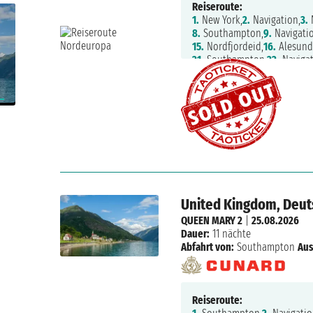
Reiseroute:
1.
New York,
2.
Navigation,
3.
N
8.
Southampton,
9.
Navigati
15.
Nordfjordeid,
16.
Alesund
21.
Southampton,
22.
Navigat
27.
Navigation,
28.
New York
United Kingdom, Deut
QUEEN MARY 2
|
25.08.2026
Dauer:
11 nächte
Abfahrt von:
Southampton
Aus
Reiseroute: