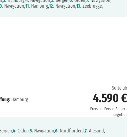
n,
3.
Hamburg,
4.
Navigation,
5.
Bergen,
6.
Olden,
7.
Navigation,
0.
Navigation,
11.
Hamburg,
12.
Navigation,
13.
Zeebrugge,
Suite ab
4.590 €
ffung:
Hamburg
Preis pro Person
Steuern
inbegriffen
Bergen,
4.
Olden,
5.
Navigation,
6.
Nordfjordeid,
7.
Alesund,