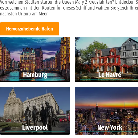
Von welchen Städten starten die Queen Mary 2-Kreuzfahrten? Entdecken S
es zusammen mit den Routen für dieses Schiff und wählen Sie gleich Ihre
nächsten Urlaub am Meer
Hervorzuhebende Hafen
Hamburg
Le Havre
Liverpool
New York