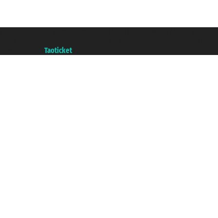
Taoticket S.r.l. Via Brigata Liguria, 3/21 16121 Genova ©2007/2026 - Taotick
P.Iva 06206400720 - Gesellschaftskapital € 100.000,00 i.v. - Registriert z
A portal of the
Taoticket
group