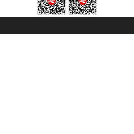
et ® ist eine eingetragene Marke
u der Handelskammer von Genua mit REA 433093. - Aut. Prov. n° 6167/131601 