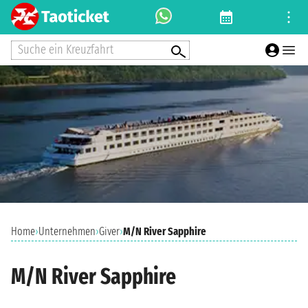
Suche ein Kreuzfahrt
Home
›
Unternehmen
›
Giver
›
M/N River Sapphire
M/N River Sapphire