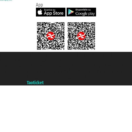
App
Taoticket S.r.l. Via Brigata Liguria, 3/21 16121 Genova ©2007/2026 -
Taoticket ® ist eine eingetragene Marke
P.Iva 06206400720 - Gesellschaftskapital € 100.000,00 i.v. - Registriert zu
der Handelskammer von Genua mit REA 433093. - Aut. Prov. n° 6167/131601
- Versicherung Unipol - Versicherungspolice n. 206484182
A portal of the
Taoticket
group