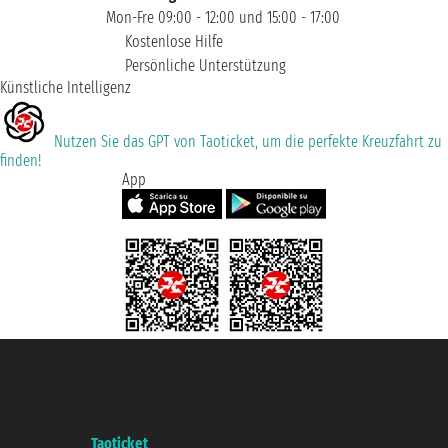
Mon-Fre 09:00 - 12:00 und 15:00 - 17:00
Kostenlose Hilfe
Persönliche Unterstützung
Künstliche Intelligenz
Nutzen Sie das GPT von Taoticket, um die perfekte Kreuzfahrt zu
finden!
App
Taoticket S.r.l. Via Brigata Liguria, 3/21 16121 Genova ©2007/2026 -
Taoticket ® ist eine eingetragene Marke
P.Iva 06206400720 - Gesellschaftskapital € 100.000,00 i.v. - Registriert zu
der Handelskammer von Genua mit REA 433093. - Aut. Prov. n° 6167/131601
- Versicherung Unipol - Versicherungspolice n. 206484182
A portal of the
Taoticket
group