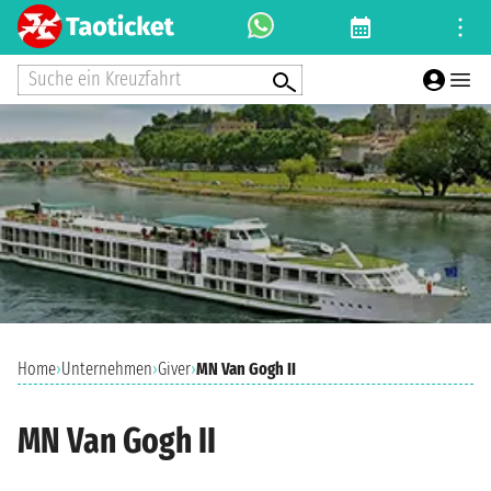
Suche ein Kreuzfahrt
Home
›
Unternehmen
›
Giver
›
MN Van Gogh II
MN Van Gogh II