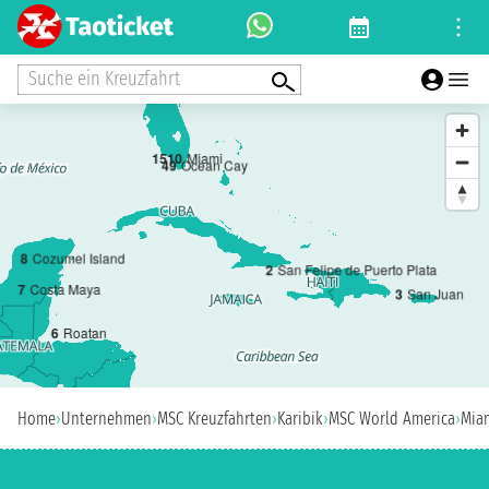
Suche ein Kreuzfahrt
1
5
10
Miami
4
9
Ocean Cay
8
Cozumel Island
2
San Felipe de Puerto Plata
7
Costa Maya
3
San Juan
6
Roatan
Home
›
Unternehmen
›
MSC Kreuzfahrten
›
Karibik
›
MSC World America
›
Mia