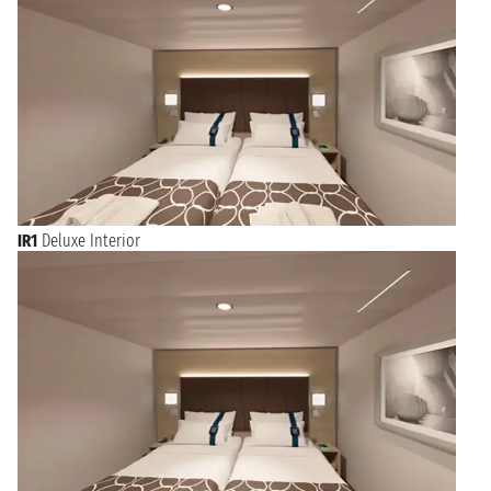
Miami: Tauchen Sie zwischen Palmen und feinem Sand an den
Stränden von Nassau ein, um dann nach Miami zurückzukehren
und diese außergewöhnliche Stadt zu besuchen.
Wer mehr Zeit hat, dem bieten wir die
Kreuzfahrten ab Miami
an, die den Panamakanal durchqueren: Sie werden Puerto Rico,
Mexiko und die Costa Maya bis nach Los Angeles entdecken,
eine originelle Reiseroute für echte Kenner! Blättern Sie im
Folgenden durch die Kreuzfahrten mit Abfahrt von Miami:
Wählen Sie den Monat, in dem Sie abreisen möchten, und Sie
finden alle verfügbaren Reiserouten zum besten Preis.
IR1
Deluxe Interior
Kreuzfahrten das ganze Jahr über mit Einschiffung ab Miami
Miami hat ein tropisches Klima, in dem die Temperaturen
selten unter 15 Grad sinken. Die beste Zeit