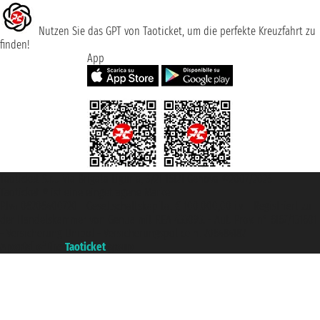
Nutzen Sie das GPT von Taoticket, um die perfekte Kreuzfahrt zu
finden!
App
Taoticket S.r.l. Via Brigata Liguria, 3/21 16121 Genova ©2007/2026 -
Taoticket ® ist eine eingetragene Marke
P.Iva 06206400720 - Gesellschaftskapital € 100.000,00 i.v. - Registriert zu
der Handelskammer von Genua mit REA 433093. - Aut. Prov. n° 6167/131601
- Versicherung Unipol - Versicherungspolice n. 206484182
A portal of the
Taoticket
group