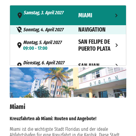
Samstag, 3. April 2027
MIAMI
- 16:30
NAVIGATION
Sonntag, 4. April 2027
SAN FELIPE DE
Montag, 5. April 2027
09:00 - 17:00
PUERTO PLATA
Dienstag, 6. April 2027
SAN JUAN
09:00 - 23:00
NAVIGATION
Mittwoch, 7. April 2027
NAVIGATION
Donnerstag, 8. April 2027
Freitag, 9. April 2027
OCEAN CAY
Miami
07:00 - 18:00
Kreuzfahrten ab Miami: Routen und Angebote!
Samstag, 10. April 2027
MIAMI
07:00 - 16:30
Miami ist die wichtigste Stadt Floridas und der ideale
Abfahrtshafen für eine Kreuzfahrt in die Karibik. Diese Stadt,