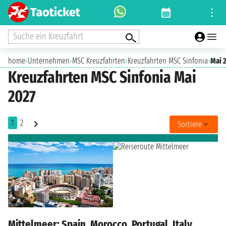
Suche ein Kreuzfahrt
home
›
Unternehmen
›
MSC Kreuzfahrten
›
Kreuzfahrten MSC Sinfonia
›
Mai 
Kreuzfahrten MSC Sinfonia Mai
2027
1
2
Sortiere
Mittelmeer: Spain, Morocco, Portugal, Italy,