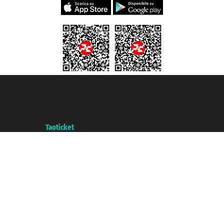
Taoticket S.r.l. Via Brigata Liguria, 3/21 16121 Genova ©2007/2026 -
Taoticket ® ist eine eingetragene Marke
P.Iva 06206400720 - Gesellschaftskapital € 100.000,00 i.v. - Registriert zu
der Handelskammer von Genua mit REA 433093. - Aut. Prov. n° 6167/131601
- Versicherung Unipol - Versicherungspolice n. 206484182
A portal of the
Taoticket
group