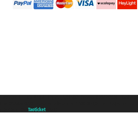
Taoticket S.r.l. Via Brigata Liguria, 3/21 16121 Genova ©2007/2026 - Taotick
P.Iva 06206400720 - Gesellschaftskapital € 100.000,00 i.v. - Registriert z
A portal of the
Taoticket
group