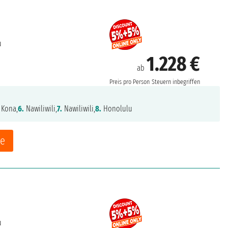
u
1.228 €
ab
Preis pro Person
Steuern inbegriffen
 Kona,
6.
Nawiliwili,
7.
Nawiliwili,
8.
Honolulu
ne
u