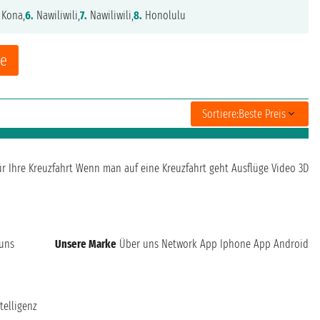
 Kona,
6.
Nawiliwili,
7.
Nawiliwili,
8.
Honolulu
ne
Sortiere:
Beste Preis
ür Ihre Kreuzfahrt
Wenn man auf eine Kreuzfahrt geht
Ausflüge
Video 3D
 uns
Unsere Marke
Über uns
Network
App Iphone
App Android
telligenz