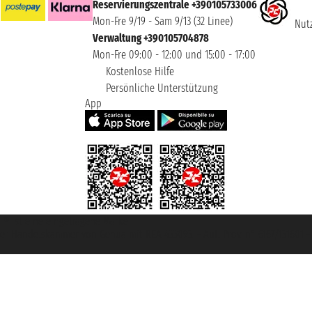
Reservierungszentrale +390105733006
Mon-Fre 9/19 - Sam 9/13 (32 Linee)
Nutz
Verwaltung +390105704878
Mon-Fre 09:00 - 12:00 und 15:00 - 17:00
Kostenlose Hilfe
Persönliche Unterstützung
App
et ® ist eine eingetragene Marke
u der Handelskammer von Genua mit REA 433093. - Aut. Prov. n° 6167/131601 