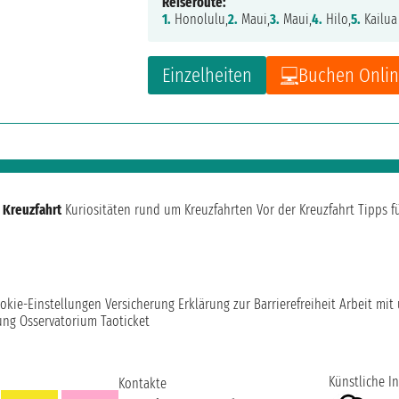
Reiseroute:
1.
Honolulu,
2.
Maui,
3.
Maui,
4.
Hilo,
5.
Kailua
Einzelheiten
Buchen Onli
 Kreuzfahrt
Kuriositäten rund um Kreuzfahrten
Vor der Kreuzfahrt
Tipps f
okie-Einstellungen
Versicherung
Erklärung zur Barrierefreiheit
Arbeit mit
ung
Osservatorium Taoticket
Künstliche In
Kontakte