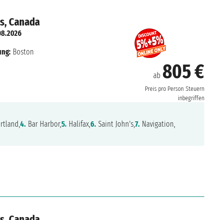
es, Canada
08.2026
ung:
Boston
805 €
ab
Preis pro Person
Steuern
inbegriffen
rtland,
4.
Bar Harbor,
5.
Halifax,
6.
Saint John's,
7.
Navigation,
es, Canada