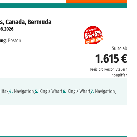
es, Canada, Bermuda
08.2026
ung:
Boston
Suite ab
1.615 €
Preis pro Person
Steuern
inbegriffen
ifax,
4.
Navigation,
5.
King's Wharf,
6.
King's Wharf,
7.
Navigation,