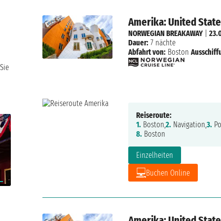
Amerika: United Stat
NORWEGIAN BREAKAWAY
|
23.
Dauer:
7 nächte
Abfahrt von:
Boston
Ausschiff
Sie
Reiseroute:
1.
Boston,
2.
Navigation,
3.
Po
8.
Boston
Einzelheiten
Buchen Online
Amerika: United Stat