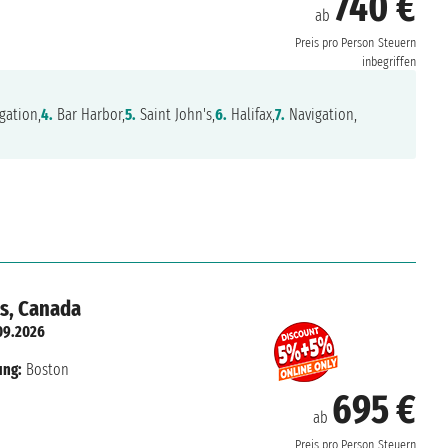
740 €
ab
Preis pro Person
Steuern
inbegriffen
gation,
4.
Bar Harbor,
5.
Saint John's,
6.
Halifax,
7.
Navigation,
es, Canada
09.2026
ung:
Boston
695 €
ab
Preis pro Person
Steuern