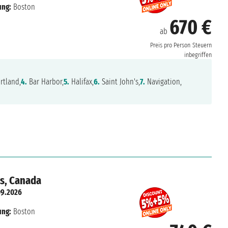
ung:
Boston
670 €
ab
Preis pro Person
Steuern
inbegriffen
rtland,
4.
Bar Harbor,
5.
Halifax,
6.
Saint John's,
7.
Navigation,
es, Canada
09.2026
ung:
Boston