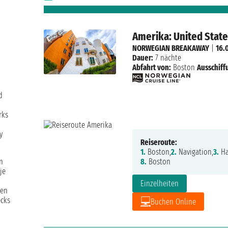
Amerika: United Stat
NORWEGIAN BREAKAWAY
|
16.
Dauer:
7 nächte
Abfahrt von:
Boston
Ausschiff
d
rks
y
Reiseroute:
1.
Boston,
2.
Navigation,
3.
Hal
n
8.
Boston
je
Einzelheiten
nen
ecks
Buchen Online