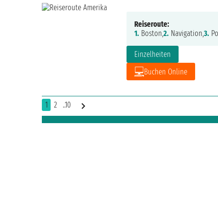
Reiseroute:
1.
Boston,
2.
Navigation,
3.
Po
Einzelheiten
Buchen Online
1
2
..10