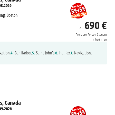
08.2026
ung:
Boston
690 €
ab
Preis pro Person
Steuern
inbegriffen
gation,
4.
Bar Harbor,
5.
Saint John's,
6.
Halifax,
7.
Navigation,
es, Canada
09.2026