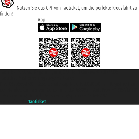
Nutzen Sie das GPT von Taoticket, um die perfekte Kreuzfahrt zu
finden!
App
Taoticket S.r.l. Via Brigata Liguria, 3/21 16121 Genova ©2007/2026 -
Taoticket ® ist eine eingetragene Marke
P.Iva 06206400720 - Gesellschaftskapital € 100.000,00 i.v. - Registriert zu
der Handelskammer von Genua mit REA 433093. - Aut. Prov. n° 6167/131601
- Versicherung Unipol - Versicherungspolice n. 206484182
A portal of the
Taoticket
group