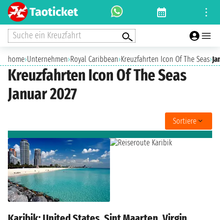
Suche ein Kreuzfahrt
home
›
Unternehmen
›
Royal Caribbean
›
Kreuzfahrten Icon Of The Seas
›
Ja
Kreuzfahrten Icon Of The Seas
Januar 2027
Sortiere
Karibik: United States, Sint Maarten, Virgin