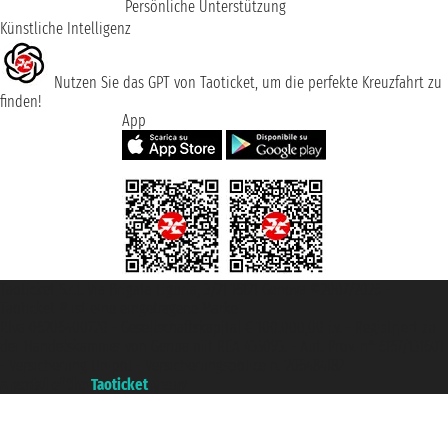
Persönliche Unterstützung
Künstliche Intelligenz
Nutzen Sie das GPT von Taoticket, um die perfekte Kreuzfahrt zu
finden!
App
Taoticket S.r.l. Via Brigata Liguria, 3/21 16121 Genova ©2007/2026 -
Taoticket ® ist eine eingetragene Marke
P.Iva 06206400720 - Gesellschaftskapital € 100.000,00 i.v. - Registriert zu
der Handelskammer von Genua mit REA 433093. - Aut. Prov. n° 6167/131601
- Versicherung Unipol - Versicherungspolice n. 206484182
A portal of the
Taoticket
group