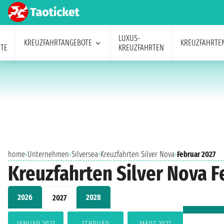
LUXUS-
KREUZFAHRTANGEBOTE
KREUZFAHRTE
TE
KREUZFAHRTEN
home
›
Unternehmen
›
Silversea
›
Kreuzfahrten Silver Nova
›
Februar 2027
Kreuzfahrten Silver Nova F
2026
2028
2027