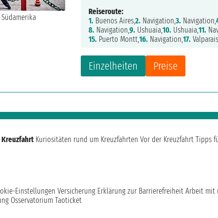
Reiseroute:
1.
Buenos Aires,
2.
Navigation,
3.
Navigation,
8.
Navigation,
9.
Ushuaia,
10.
Ushuaia,
11.
Nav
15.
Puerto Montt,
16.
Navigation,
17.
Valparai
Einzelheiten
Preise
 Kreuzfahrt
Kuriositäten rund um Kreuzfahrten
Vor der Kreuzfahrt
Tipps f
okie-Einstellungen
Versicherung
Erklärung zur Barrierefreiheit
Arbeit mit
ung
Osservatorium Taoticket