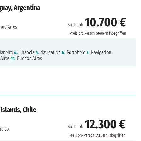
guay, Argentina
10.700 €
Suite ab
os Aires
Preis pro Person
Steuern inbegriffen
Janeiro,
4.
Ilhabela,
5.
Navigation,
6.
Portobelo,
7.
Navigation,
Aires,
11.
Buenos Aires
Islands, Chile
12.300 €
Suite ab
raiso
Preis pro Person
Steuern inbegriffen