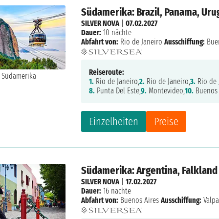
Südamerika: Brazil, Panama, Uru
SILVER NOVA
|
07.02.2027
Dauer:
10 nächte
Abfahrt von:
Rio de Janeiro
Ausschiffung:
Buen
Reiseroute:
1.
Rio de Janeiro,
2.
Rio de Janeiro,
3.
Rio de 
8.
Punta Del Este,
9.
Montevideo,
10.
Buenos 
Einzelheiten
Preise
Südamerika: Argentina, Falkland 
SILVER NOVA
|
17.02.2027
Dauer:
16 nächte
Abfahrt von:
Buenos Aires
Ausschiffung:
Valpa