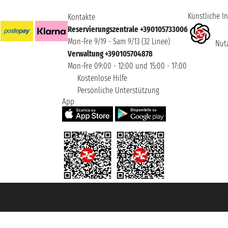
Künstliche In
Kontakte
Reservierungszentrale +390105733006
Mon-Fre 9/19 - Sam 9/13 (32 Linee)
Nutz
Verwaltung +390105704878
Mon-Fre 09:00 - 12:00 und 15:00 - 17:00
Kostenlose Hilfe
Persönliche Unterstützung
App
et ® ist eine eingetragene Marke
u der Handelskammer von Genua mit REA 433093. - Aut. Prov. n° 6167/131601 