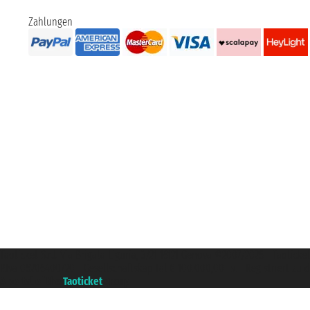
Zahlungen
Taoticket S.r.l. Via Brigata Liguria, 3/21 16121 Genova ©2007/2026 - Taotick
P.Iva 06206400720 - Gesellschaftskapital € 100.000,00 i.v. - Registriert z
A portal of the
Taoticket
group