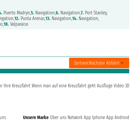
4.
Puerto Madryn,
5.
Navigation,
6.
Navigation,
7.
Port Stanley,
igation,
12.
Punta Arenas,
13.
Navigation,
14.
Navigation,
so,
18.
Valparaiso
Sortiere:
Nächster Abfahrt
ür Ihre Kreuzfahrt
Wenn man auf eine Kreuzfahrt geht
Ausflüge
Video 3D
 uns
Unsere Marke
Über uns
Network
App Iphone
App Android