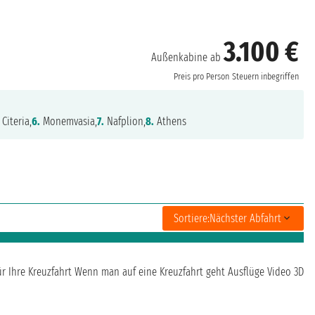
3.100 €
Außenkabine ab
Preis pro Person
Steuern inbegriffen
Citeria,
6.
Monemvasia,
7.
Nafplion,
8.
Athens
Sortiere:
Nächster Abfahrt
ür Ihre Kreuzfahrt
Wenn man auf eine Kreuzfahrt geht
Ausflüge
Video 3D