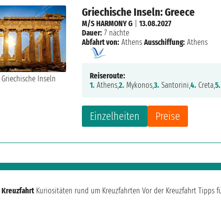
Griechische Inseln: Greece
M/S HARMONY G
|
13.08.2027
Dauer:
7 nächte
Abfahrt von:
Athens
Ausschiffung:
Athens
Reiseroute:
1.
Athens,
2.
Mykonos,
3.
Santorini,
4.
Creta,
5.
Einzelheiten
Preise
 Kreuzfahrt
Kuriositäten rund um Kreuzfahrten
Vor der Kreuzfahrt
Tipps f