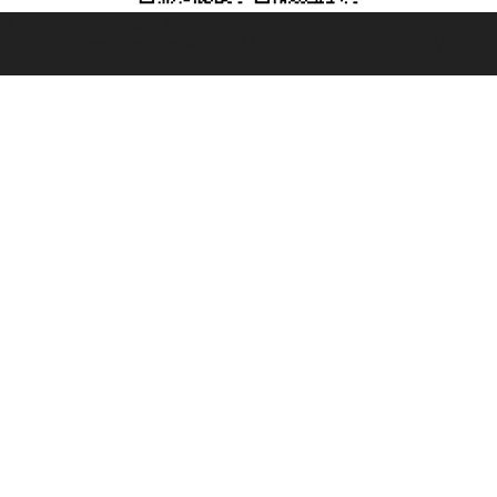
et ® ist eine eingetragene Marke
u der Handelskammer von Genua mit REA 433093. - Aut. Prov. n° 6167/131601 