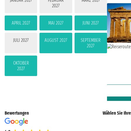
JANUAR 2027
FEBRUAR
MÄRZ 2027
2027
APRIL 2027
MAI 2027
JUNI 2027
JULI 2027
AUGUST 2027
SEPTEMBER
2027
OKTOBER
2027
Bewertungen
Wählen Sie Ihre