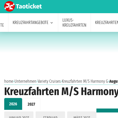
LUXUS-
KREUZFAHRTANGEBOTE
KREUZFAHRTE
TE
KREUZFAHRTEN
home
›
Unternehmen
›
Variety Cruises
›
Kreuzfahrten M/S Harmony G
›
Augu
Kreuzfahrten M/S Harmony
2026
2027