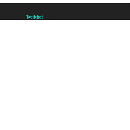
Taoticket S.r.l. Via Brigata Liguria, 3/21 16121 Genova ©2007/2026 - Taotick
P.Iva 06206400720 - Gesellschaftskapital € 100.000,00 i.v. - Registriert z
A portal of the
Taoticket
group