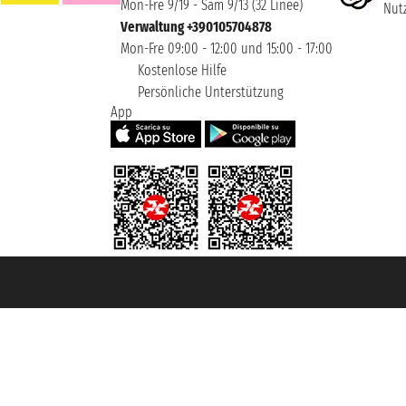
Mon-Fre 9/19 - Sam 9/13 (32 Linee)
Nutz
Verwaltung +390105704878
Mon-Fre 09:00 - 12:00 und 15:00 - 17:00
Kostenlose Hilfe
Persönliche Unterstützung
App
et ® ist eine eingetragene Marke
u der Handelskammer von Genua mit REA 433093. - Aut. Prov. n° 6167/131601 