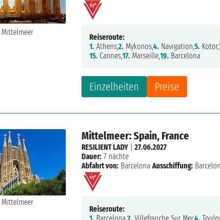
Reiseroute:
1.
Athens,
2.
Mykonos,
4.
Navigation,
5.
Kotor,
15.
Cannes,
17.
Marseille,
19.
Barcelona
Einzelheiten
Preise
Mittelmeer: Spain, France
RESILIENT LADY
|
27.06.2027
Dauer:
7 nächte
Abfahrt von:
Barcelona
Ausschiffung:
Barcelo
Reiseroute:
1.
Barcelona,
2.
Villefranche Sur Mer,
4.
Toulo