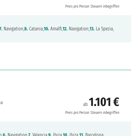
Preis pro Person
Steuern inbegriffen
7.
Navigation,
8.
Catania,
10.
Amalfi,
12.
Navigation,
13.
La Spezia,
1.101 €
na
ab
Preis pro Person
Steuern inbegriffen
n,
6.
Navigation,
7.
Valencia,
9.
Ibiza,
10.
Ibiza,
11.
Barcelona