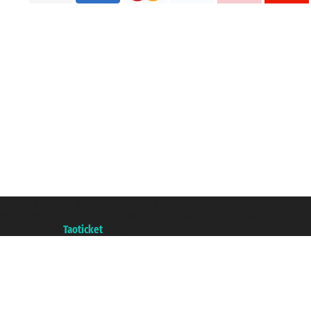
Taoticket S.r.l. Via Brigata Liguria, 3/21 16121 Genova ©2007/2026 - Taotick
P.Iva 06206400720 - Gesellschaftskapital € 100.000,00 i.v. - Registriert z
A portal of the
Taoticket
group