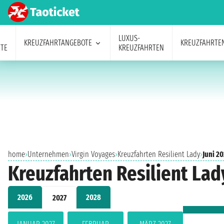
LUXUS-
KREUZFAHRTANGEBOTE
KREUZFAHRTE
TE
KREUZFAHRTEN
home
›
Unternehmen
›
Virgin Voyages
›
Kreuzfahrten Resilient Lady
›
Juni 20
Kreuzfahrten Resilient Lad
2026
2028
2027