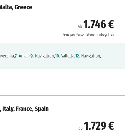
 Malta, Greece
1.746 €
ab
Preis pro Person
Steuern inbegriffen
avecchia,
7.
Amalfi,
9.
Navigation,
10.
Valletta,
12.
Navigation,
Italy, France, Spain
1.729 €
ab