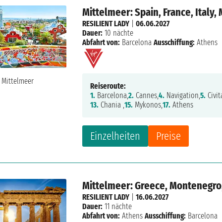
Mittelmeer: Spain, France, Italy,
RESILIENT LADY
|
06.06.2027
Dauer:
10 nächte
Abfahrt von:
Barcelona
Ausschiffung:
Athens
Reiseroute:
1.
Barcelona,
2.
Cannes,
4.
Navigation,
5.
Civit
13.
Chania ,
15.
Mykonos,
17.
Athens
Einzelheiten
Preise
Mittelmeer: Greece, Montenegro, 
RESILIENT LADY
|
16.06.2027
Dauer:
11 nächte
Abfahrt von:
Athens
Ausschiffung:
Barcelona