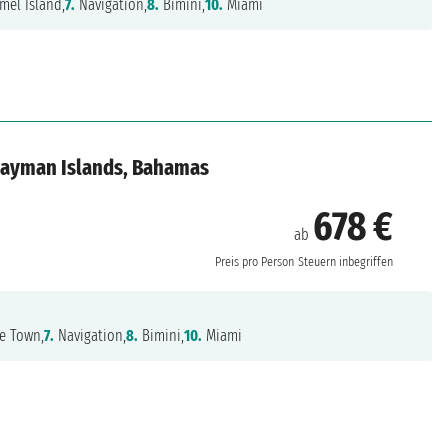
el Island,
7.
Navigation,
8.
Bimini,
10.
Miami
 Cayman Islands, Bahamas
678 €
ab
Preis pro Person
Steuern inbegriffen
e Town,
7.
Navigation,
8.
Bimini,
10.
Miami