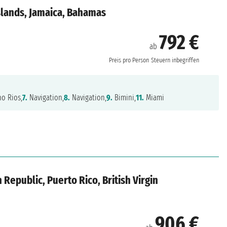
slands, Jamaica, Bahamas
792 €
ab
Preis pro Person
Steuern inbegriffen
o Rios,
7.
Navigation,
8.
Navigation,
9.
Bimini,
11.
Miami
 Republic, Puerto Rico, British Virgin
906 €