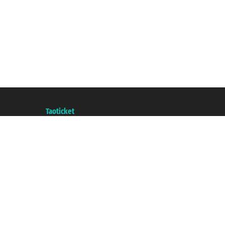
Taoticket S.r.l. Via Brigata Liguria, 3/21 16121 Genova ©2007/2026 - Taotick
P.Iva 06206400720 - Gesellschaftskapital € 100.000,00 i.v. - Registriert z
A portal of the
Taoticket
group