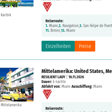
Reiseroute:
1.
Miami,
2.
Navigation,
3.
San Felipe de Puert
11.
Bimini,
13.
Miami
Einzelheiten
Preise
Mittelamerika: United States, M
RESILIENT LADY
|
16.11.2026
Dauer:
6 nächte
Abfahrt von:
Miami
Ausschiffung:
Miami
Reiseroute: