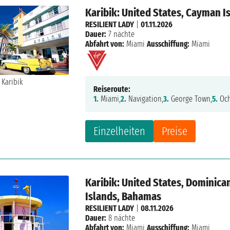
Karibik: United States, Cayman I
RESILIENT LADY
|
01.11.2026
Dauer:
7 nächte
Abfahrt von:
Miami
Ausschiffung:
Miami
Reiseroute:
1.
Miami,
2.
Navigation,
3.
George Town,
5.
Och
Einzelheiten
Preise
Karibik: United States, Dominican
Islands, Bahamas
RESILIENT LADY
|
08.11.2026
Dauer:
8 nächte
Abfahrt von:
Miami
Ausschiffung:
Miami