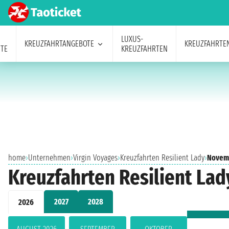
LUXUS-
KREUZFAHRTANGEBOTE
KREUZFAHRTE
TE
KREUZFAHRTEN
home
›
Unternehmen
›
Virgin Voyages
›
Kreuzfahrten Resilient Lady
›
Novem
Kreuzfahrten Resilient La
2027
2028
2026