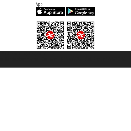
App
et ® ist eine eingetragene Marke
u der Handelskammer von Genua mit REA 433093. - Aut. Prov. n° 6167/131601 