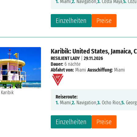
1.
Miami,
2.
Navigation,
3.
Costa Maya,
5.
Cozum
Einzelheiten
Preise
Karibik: United States, Jamaica,
RESILIENT LADY
|
29.11.2026
Dauer:
6 nächte
Abfahrt von:
Miami
Ausschiffung:
Miami
Reiseroute:
1.
Miami,
2.
Navigation,
3.
Ocho Rios,
5.
Georg
Einzelheiten
Preise