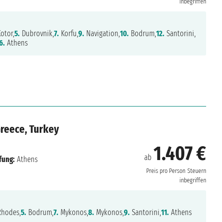
inbegriffen
otor,
5.
Dubrovnik,
7.
Korfu,
9.
Navigation,
10.
Bodrum,
12.
Santorini,
6.
Athens
Greece, Turkey
1.407 €
ab
fung:
Athens
Preis pro Person
Steuern
inbegriffen
hodes,
5.
Bodrum,
7.
Mykonos,
8.
Mykonos,
9.
Santorini,
11.
Athens