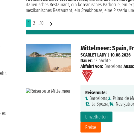
italienisches Restaurant, ein koreanisches Barbecue, ein ex
mexikanisches Restaurant, ein Steakhouse, eine Pizzeria un
1
2
..10
t
Mittelmeer: Spain, Fr
SCARLET LADY
|
10.08.2026
Dauer:
12 nächte
Abfahrt von:
Barcelona
Aussc
ehr.
Reiseroute:
1.
Barcelona,
2.
Palma de Ma
12.
La Spezia,
14.
Navigatio
e es
Einzelheiten
Preise