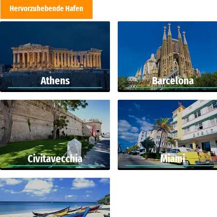
Hervorzuhebende Hafen
Athens
Barcelona
Civitavecchia
Miami