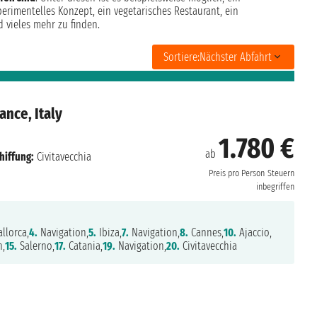
perimentelles Konzept, ein vegetarisches Restaurant, ein
d vieles mehr zu finden.
Sortiere:
Nächster Abfahrt
ance, Italy
1.780 €
ab
hiffung:
Civitavecchia
Preis pro Person
Steuern
inbegriffen
llorca,
4.
Navigation,
5.
Ibiza,
7.
Navigation,
8.
Cannes,
10.
Ajaccio,
n,
15.
Salerno,
17.
Catania,
19.
Navigation,
20.
Civitavecchia