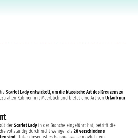
 die
Scarlet Lady entwickelt, um die klassische Art des Kreuzens zu
ahezu allen Kabinen mit Meerblick und bietet eine Art von
Urlaub nur
nt
ebüt der
Scarlet Lady
in der Branche eingeführt hat, betrifft die
ie vollständig durch nicht weniger als
20 verschiedene
ffen sind
. Unter diesen ist es beispielsweise möglich, ein