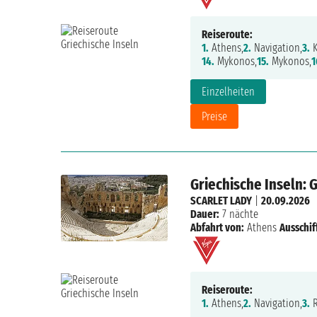
Reiseroute:
1.
Athens,
2.
Navigation,
3.
K
14.
Mykonos,
15.
Mykonos,
1
Einzelheiten
Preise
Griechische Inseln: 
SCARLET LADY
|
20.09.2026
Dauer:
7 nächte
Abfahrt von:
Athens
Ausschif
Reiseroute:
1.
Athens,
2.
Navigation,
3.
R