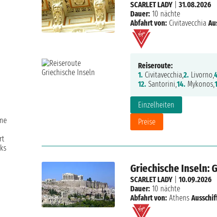
SCARLET LADY
|
31.08.2026
Dauer:
10 nächte
Abfahrt von:
Civitavecchia
Au
Reiseroute:
1.
Civitavecchia,
2.
Livorno,
12.
Santorini,
14.
Mykonos,
Einzelheiten
ine
Preise
rt
cks
Griechische Inseln: 
SCARLET LADY
|
10.09.2026
Dauer:
10 nächte
Abfahrt von:
Athens
Ausschif