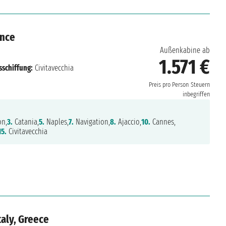
ance
Außenkabine ab
1.571 €
sschiffung:
Civitavecchia
Preis pro Person
Steuern
inbegriffen
on,
3.
Catania,
5.
Naples,
7.
Navigation,
8.
Ajaccio,
10.
Cannes,
15.
Civitavecchia
taly, Greece