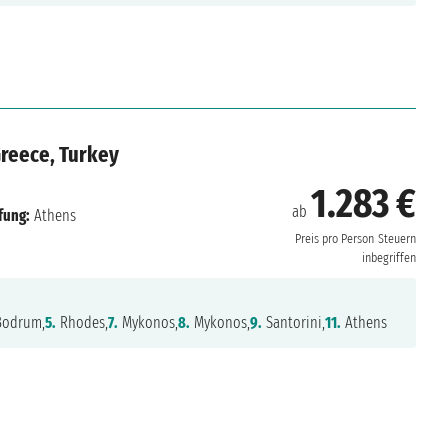
Greece, Turkey
1.283 €
ab
fung:
Athens
Preis pro Person
Steuern
inbegriffen
odrum,
5.
Rhodes,
7.
Mykonos,
8.
Mykonos,
9.
Santorini,
11.
Athens