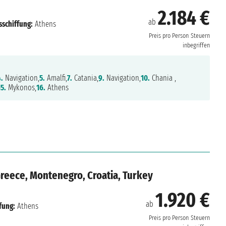
2.184 €
ab
sschiffung:
Athens
Preis pro Person
Steuern
inbegriffen
4.
Navigation,
5.
Amalfi,
7.
Catania,
9.
Navigation,
10.
Chania ,
15.
Mykonos,
16.
Athens
Greece, Montenegro, Croatia, Turkey
1.920 €
ab
fung:
Athens
Preis pro Person
Steuern