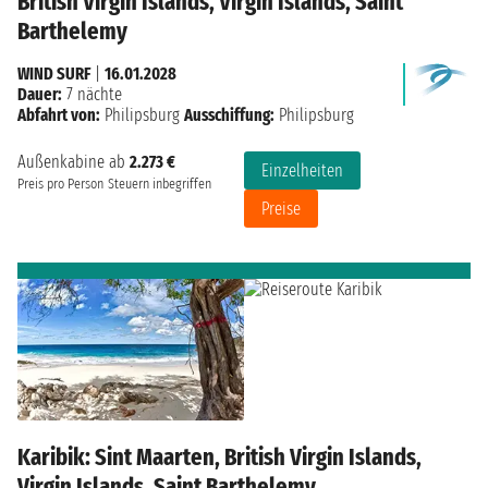
British Virgin Islands, Virgin Islands, Saint
Barthelemy
WIND SURF
|
16.01.2028
Dauer:
7 nächte
Abfahrt von:
Philipsburg
Ausschiffung:
Philipsburg
Außenkabine ab
2.273 €
Einzelheiten
Preis pro Person
Steuern inbegriffen
Preise
Karibik: Sint Maarten, British Virgin Islands,
Virgin Islands, Saint Barthelemy