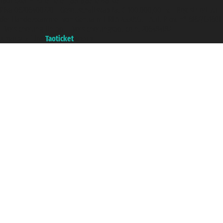
Taoticket ® ist eine eingetragene Marke
P.Iva 06206400720 - Gesellschaftskapital € 100.000,00 i.v. - Registriert zu
der Handelskammer von Genua mit REA 433093. - Aut. Prov. n° 6167/131601
- Versicherung Unipol - Versicherungspolice n. 206484182
A portal of the
Taoticket
group