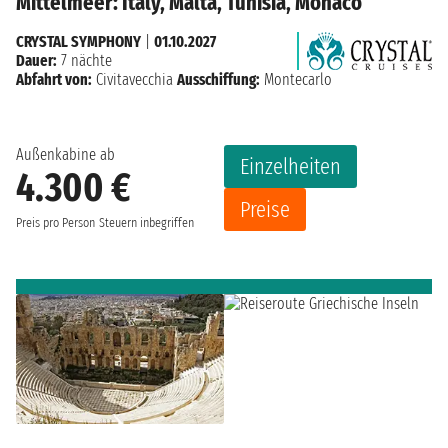
Mittelmeer: Italy, Malta, Tunisia, Monaco
CRYSTAL SYMPHONY
|
01.10.2027
Dauer:
7 nächte
Abfahrt von:
Civitavecchia
Ausschiffung:
Montecarlo
Außenkabine ab
Einzelheiten
4.300 €
Preise
Preis pro Person
Steuern inbegriffen