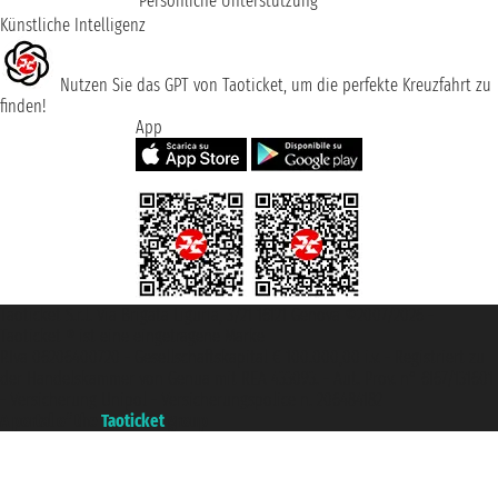
Persönliche Unterstützung
Künstliche Intelligenz
Nutzen Sie das GPT von Taoticket, um die perfekte Kreuzfahrt zu
finden!
App
Taoticket S.r.l. Via Brigata Liguria, 3/21 16121 Genova ©2007/2026 -
Taoticket ® ist eine eingetragene Marke
P.Iva 06206400720 - Gesellschaftskapital € 100.000,00 i.v. - Registriert zu
der Handelskammer von Genua mit REA 433093. - Aut. Prov. n° 6167/131601
- Versicherung Unipol - Versicherungspolice n. 206484182
A portal of the
Taoticket
group