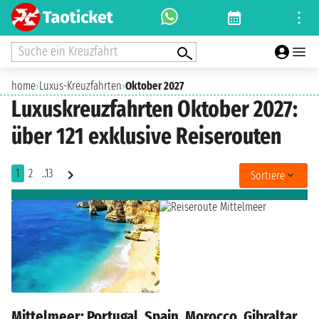
Suche ein Kreuzfahrt
home
›
Luxus-Kreuzfahrten
›
Oktober 2027
Luxuskreuzfahrten Oktober 2027:
über 121 exklusive Reiserouten
1
2
..13
Sortiere
Mittelmeer: Portugal, Spain, Morocco, Gibraltar