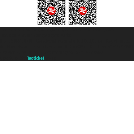
Taoticket S.r.l. Via Brigata Liguria, 3/21 16121 Genova ©2007/2026 -
Taoticket ® ist eine eingetragene Marke
P.Iva 06206400720 - Gesellschaftskapital € 100.000,00 i.v. - Registriert zu
der Handelskammer von Genua mit REA 433093. - Aut. Prov. n° 6167/131601
- Versicherung Unipol - Versicherungspolice n. 206484182
A portal of the
Taoticket
group