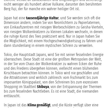
nicht weniger als hundert aktive Vulkane, darunter den berühmten
Berg Fuji, der für manche ein wahrer heiliger Ort ist.
Japan hat eine
tausendjährige Kultur
, und Sie werden sich oft die
Dimension ändern, indem Sie von Neonlichtern zu Papierlaternen,
von Einkaufszentren mit riesigen Werbeschildern zu Geisha-Vierteln,
von riesigen Wolkenkratzern zu kleinen Lokalen wechseln, in denen
die ruhige Kunst des Tees praktiziert wird. Nur in Japan haben Sie
die Möglichkeit, mit einem Hochgeschwindigkeitszug zu fahren und
dann stundenlang in einem mystischen Schrein zu verweilen.
Tokio, die Hauptstadt Japans, wird Sie mit seiner fesselnden Energie
überraschen. Diese Stadt ist eine der größten Metropolen der Welt,
in der Sie vom Chaos der Wolkenkratzer zu wahren Ecken der Ruhe
und des Friedens übergehen können, vielleicht einen blühenden
Kirschbaum betrachten können. In Tokio wird nie geschlafen und
die Attraktionen sind wirklich zahlreich: vom Fischmarkt bis zum
imposanten Königspalast, von den Schreinen bis zum exzessiven
Shopping im Stadtteil
Shibuya
, von der Entspannung der Thermen
bis zum fesselnden Nachtleben. Es ist eine Stadt, die niemanden
enttäuscht.
In Japan ist das
Klima gemäßigt
, und die Küste verfügt über eine