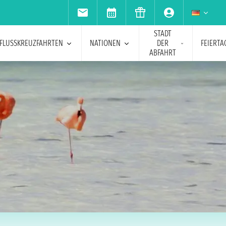
STADT
FLUSSKREUZFAHRTEN
NATIONEN
DER
FEIERTA
ABFAHRT