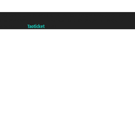
Taoticket S.r.l. Via Brigata Liguria, 3/21 16121 Genova ©2007/2026 - Taotick
P.Iva 06206400720 - Gesellschaftskapital € 100.000,00 i.v. - Registriert z
A portal of the
Taoticket
group