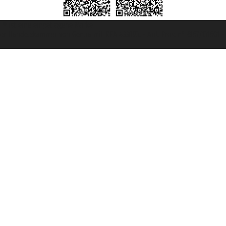
et ® ist eine eingetragene Marke
u der Handelskammer von Genua mit REA 433093. - Aut. Prov. n° 6167/131601 