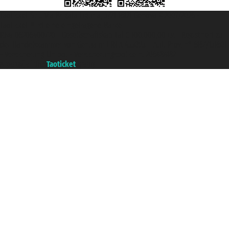
Taoticket S.r.l. Via Brigata Liguria, 3/21 16121 Genova ©2007/2026 -
Taoticket ® ist eine eingetragene Marke
P.Iva 06206400720 - Gesellschaftskapital € 100.000,00 i.v. - Registriert zu
der Handelskammer von Genua mit REA 433093. - Aut. Prov. n° 6167/131601
- Versicherung Unipol - Versicherungspolice n. 206484182
A portal of the
Taoticket
group