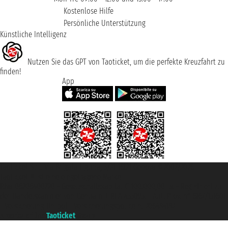
Kostenlose Hilfe
Persönliche Unterstützung
Künstliche Intelligenz
Nutzen Sie das GPT von Taoticket, um die perfekte Kreuzfahrt zu
finden!
App
Taoticket S.r.l. Via Brigata Liguria, 3/21 16121 Genova ©2007/2026 -
Taoticket ® ist eine eingetragene Marke
P.Iva 06206400720 - Gesellschaftskapital € 100.000,00 i.v. - Registriert zu
der Handelskammer von Genua mit REA 433093. - Aut. Prov. n° 6167/131601
- Versicherung Unipol - Versicherungspolice n. 206484182
A portal of the
Taoticket
group