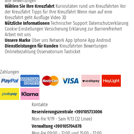
alle Bewertungen
Wählen Sie Ihre Kreuzfahrt
Kuriositäten rund um Kreuzfahrten
Vor
der Kreuzfahrt
Tipps für Ihre Kreuzfahrt
Wenn man auf eine
Kreuzfahrt geht
Ausflüge
Video 3D
Nützliche Informationen
Technischer Support
Datenschutzerklärung
Cookie-Einstellungen
Versicherung
Erklärung zur Barrierefreiheit
Arbeit mit uns
Unsere Marke
Über uns
Network
App Iphone
App Android
Dienstleistungen für Kunden
Kreuzfahrten Bewertungen
Onlinebezahlung
Osservatorium Taoticket
Zahlungen
Kontakte
Reservierungszentrale +390105733006
Mon-Fre 9/19 - Sam 9/13 (32 Linee)
Verwaltung +390105704878
Mon-Fre 09:00 - 12:00 und 15:00 - 17:00