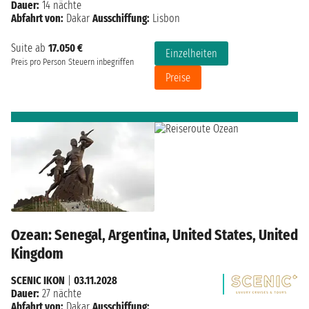
Dauer:
14 nächte
Abfahrt von:
Dakar
Ausschiffung:
Lisbon
Suite ab
17.050 €
Einzelheiten
Preis pro Person
Steuern inbegriffen
Preise
Ozean: Senegal, Argentina, United States, United
Kingdom
SCENIC IKON
|
03.11.2028
Dauer:
27 nächte
Abfahrt von:
Dakar
Ausschiffung: