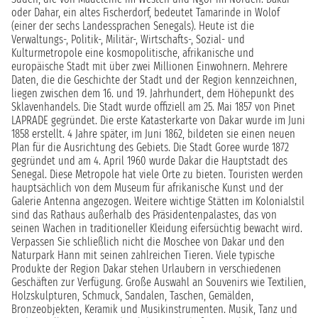
oder Dahar, ein altes Fischerdorf, bedeutet Tamarinde in Wolof
(einer der sechs Landessprachen Senegals). Heute ist die
Verwaltungs-, Politik-, Militär-, Wirtschafts-, Sozial- und
Kulturmetropole eine kosmopolitische, afrikanische und
europäische Stadt mit über zwei Millionen Einwohnern. Mehrere
Daten, die die Geschichte der Stadt und der Region kennzeichnen,
liegen zwischen dem 16. und 19. Jahrhundert, dem Höhepunkt des
Sklavenhandels. Die Stadt wurde offiziell am 25. Mai 1857 von Pinet
LAPRADE gegründet. Die erste Katasterkarte von Dakar wurde im Juni
1858 erstellt. 4 Jahre später, im Juni 1862, bildeten sie einen neuen
Plan für die Ausrichtung des Gebiets. Die Stadt Goree wurde 1872
gegründet und am 4. April 1960 wurde Dakar die Hauptstadt des
Senegal. Diese Metropole hat viele Orte zu bieten. Touristen werden
hauptsächlich von dem Museum für afrikanische Kunst und der
Galerie Antenna angezogen. Weitere wichtige Stätten im Kolonialstil
sind das Rathaus außerhalb des Präsidentenpalastes, das von
seinen Wachen in traditioneller Kleidung eifersüchtig bewacht wird.
Verpassen Sie schließlich nicht die Moschee von Dakar und den
Naturpark Hann mit seinen zahlreichen Tieren. Viele typische
Produkte der Region Dakar stehen Urlaubern in verschiedenen
Geschäften zur Verfügung. Große Auswahl an Souvenirs wie Textilien,
Holzskulpturen, Schmuck, Sandalen, Taschen, Gemälden,
Bronzeobjekten, Keramik und Musikinstrumenten. Musik, Tanz und