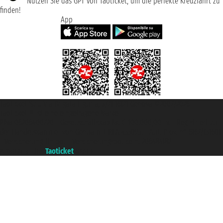
Nutzen Sie das GPT von Taoticket, um die perfekte Kreuzfahrt zu
finden!
App
Taoticket S.r.l. Via Brigata Liguria, 3/21 16121 Genova ©2007/2026 -
Taoticket ® ist eine eingetragene Marke
P.Iva 06206400720 - Gesellschaftskapital € 100.000,00 i.v. - Registriert zu
der Handelskammer von Genua mit REA 433093. - Aut. Prov. n° 6167/131601
- Versicherung Unipol - Versicherungspolice n. 206484182
A portal of the
Taoticket
group