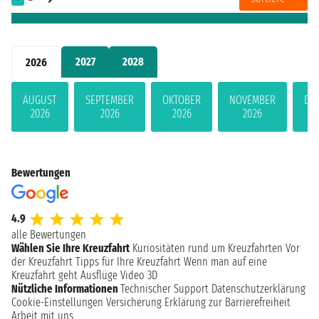
2027
2028
2026
AUGUST
SEPTEMBER
OKTOBER
NOVEMBER
DE
2026
2026
2026
2026
Bewertungen
4.9
alle Bewertungen
Wählen Sie Ihre Kreuzfahrt
Kuriositäten rund um Kreuzfahrten
Vor
der Kreuzfahrt
Tipps für Ihre Kreuzfahrt
Wenn man auf eine
Kreuzfahrt geht
Ausflüge
Video 3D
Nützliche Informationen
Technischer Support
Datenschutzerklärung
Cookie-Einstellungen
Versicherung
Erklärung zur Barrierefreiheit
Arbeit mit uns