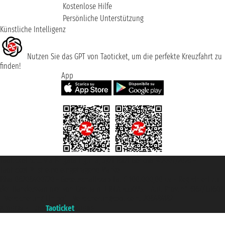
Kostenlose Hilfe
Persönliche Unterstützung
Künstliche Intelligenz
Nutzen Sie das GPT von Taoticket, um die perfekte Kreuzfahrt zu
finden!
App
Taoticket S.r.l. Via Brigata Liguria, 3/21 16121 Genova ©2007/2026 -
Taoticket ® ist eine eingetragene Marke
P.Iva 06206400720 - Gesellschaftskapital € 100.000,00 i.v. - Registriert zu
der Handelskammer von Genua mit REA 433093. - Aut. Prov. n° 6167/131601
- Versicherung Unipol - Versicherungspolice n. 206484182
A portal of the
Taoticket
group