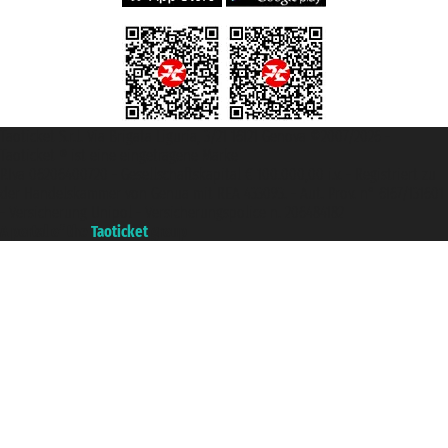
Taoticket S.r.l. Via Brigata Liguria, 3/21 16121 Genova ©2007/2026 -
Taoticket ® ist eine eingetragene Marke
P.Iva 06206400720 - Gesellschaftskapital € 100.000,00 i.v. - Registriert zu
der Handelskammer von Genua mit REA 433093. - Aut. Prov. n° 6167/131601
- Versicherung Unipol - Versicherungspolice n. 206484182
A portal of the
Taoticket
group