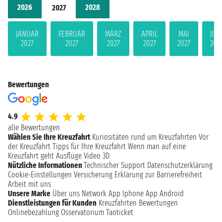
2026
2028
2027
JANUAR
FEBRUAR
MÄRZ
APRIL
MAI
JUN
2027
2027
2027
2027
2027
202
Bewertungen
4.9
alle Bewertungen
Wählen Sie Ihre Kreuzfahrt
Kuriositäten rund um Kreuzfahrten
Vor
der Kreuzfahrt
Tipps für Ihre Kreuzfahrt
Wenn man auf eine
Kreuzfahrt geht
Ausflüge
Video 3D
Nützliche Informationen
Technischer Support
Datenschutzerklärung
Cookie-Einstellungen
Versicherung
Erklärung zur Barrierefreiheit
Arbeit mit uns
Unsere Marke
Über uns
Network
App Iphone
App Android
Dienstleistungen für Kunden
Kreuzfahrten Bewertungen
Onlinebezahlung
Osservatorium Taoticket