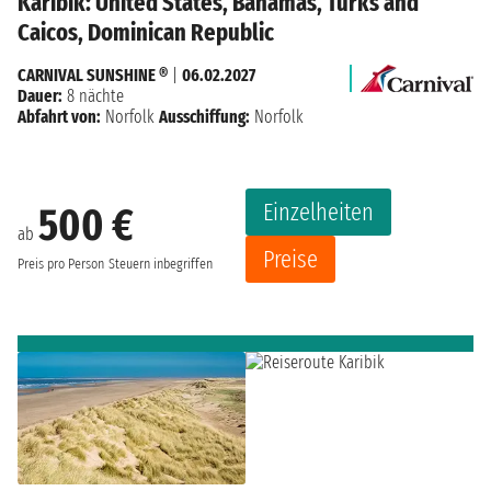
Karibik: United States, Bahamas, Turks and
Caicos, Dominican Republic
CARNIVAL SUNSHINE ®
|
06.02.2027
Dauer:
8 nächte
Abfahrt von:
Norfolk
Ausschiffung:
Norfolk
Einzelheiten
500 €
ab
Preise
Preis pro Person
Steuern inbegriffen