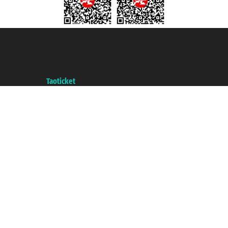
Taoticket S.r.l. Via Brigata Liguria, 3/21 16121 Genova ©2007/2026 -
Taoticket ® ist eine eingetragene Marke
P.Iva 06206400720 - Gesellschaftskapital € 100.000,00 i.v. - Registriert zu
der Handelskammer von Genua mit REA 433093. - Aut. Prov. n° 6167/131601
- Versicherung Unipol - Versicherungspolice n. 206484182
A portal of the
Taoticket
group