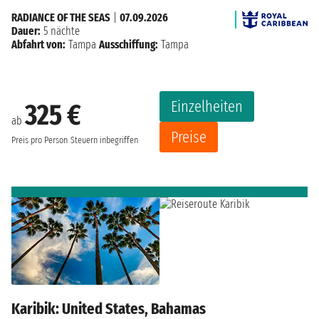
RADIANCE OF THE SEAS
|
07.09.2026
Dauer:
5 nächte
Abfahrt von:
Tampa
Ausschiffung:
Tampa
Einzelheiten
325 €
ab
Preise
Preis pro Person
Steuern inbegriffen
Karibik: United States, Bahamas