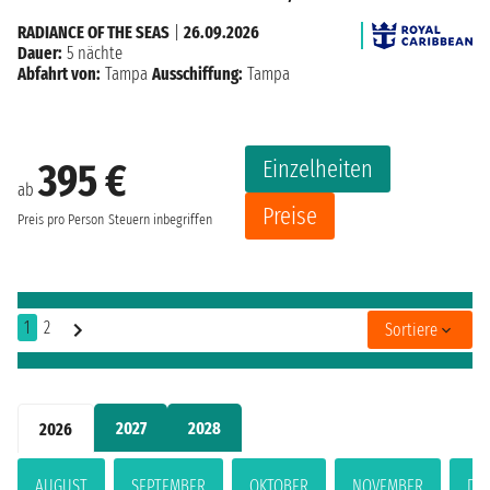
RADIANCE OF THE SEAS
|
26.09.2026
Dauer:
5 nächte
Abfahrt von:
Tampa
Ausschiffung:
Tampa
Einzelheiten
395 €
ab
Preise
Preis pro Person
Steuern inbegriffen
1
2
Sortiere
2027
2028
2026
AUGUST
SEPTEMBER
OKTOBER
NOVEMBER
DE