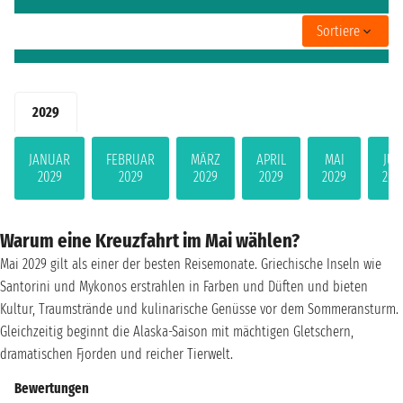
Sortiere
2029
JANUAR
FEBRUAR
MÄRZ
APRIL
MAI
JUN
2029
2029
2029
2029
2029
202
Warum eine Kreuzfahrt im Mai wählen?
Mai 2029 gilt als einer der besten Reisemonate. Griechische Inseln wie
Santorini und Mykonos erstrahlen in Farben und Düften und bieten
Kultur, Traumstrände und kulinarische Genüsse vor dem Sommeransturm.
Gleichzeitig beginnt die Alaska-Saison mit mächtigen Gletschern,
dramatischen Fjorden und reicher Tierwelt.
Bewertungen