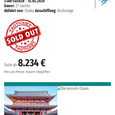
STAR SEEKER
|
15.05.2029
Dauer:
21 nächte
Abfahrt von:
Osaka
Ausschiffung:
Anchorage
8.234 €
Suite ab
Preis pro Person
Steuern inbegriffen