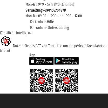
Mon-Fre 9/19 - Sam 9/13 (32 Linee)
Verwaltung +390105704878
Mon-Fre 09:00 - 12:00 und 15:00 - 17:00
Kostenlose Hilfe
Persönliche Unterstützung
Künstliche Intelligenz
Nutzen Sie das GPT von Taoticket, um die perfekte Kreuzfahrt zu
finden!
App
Taoticket S.r.l. Via Brigata Liguria, 3/21 16121 Genova ©2007/2026 -
Taoticket ® ist eine eingetragene Marke
P.Iva 06206400720 - Gesellschaftskapital € 100.000,00 i.v. - Registriert zu