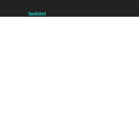
der Handelskammer von Genua mit REA 433093. - Aut. Prov. n° 6167/131601
- Versicherung Unipol - Versicherungspolice n. 206484182
A portal of the
Taoticket
group