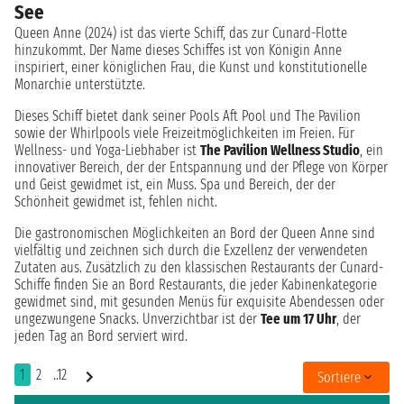
See
Queen Anne (2024) ist das vierte Schiff, das zur Cunard-Flotte
hinzukommt. Der Name dieses Schiffes ist von Königin Anne
inspiriert, einer königlichen Frau, die Kunst und konstitutionelle
Monarchie unterstützte.
Dieses Schiff bietet dank seiner Pools Aft Pool und The Pavilion
sowie der Whirlpools viele Freizeitmöglichkeiten im Freien. Für
Wellness- und Yoga-Liebhaber ist
The Pavilion Wellness Studio
, ein
innovativer Bereich, der der Entspannung und der Pflege von Körper
und Geist gewidmet ist, ein Muss. Spa und Bereich, der der
Schönheit gewidmet ist, fehlen nicht.
Die gastronomischen Möglichkeiten an Bord der Queen Anne sind
vielfältig und zeichnen sich durch die Exzellenz der verwendeten
Zutaten aus. Zusätzlich zu den klassischen Restaurants der Cunard-
Schiffe finden Sie an Bord Restaurants, die jeder Kabinenkategorie
gewidmet sind, mit gesunden Menüs für exquisite Abendessen oder
ungezwungene Snacks. Unverzichtbar ist der
Tee um 17 Uhr
, der
jeden Tag an Bord serviert wird.
1
2
..12
Sortiere