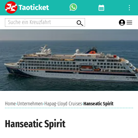
Suche ein Kreuzfahrt
Home
›
Unternehmen
›
Hapag-Lloyd Cruises
›
Hanseatic Spirit
Hanseatic Spirit