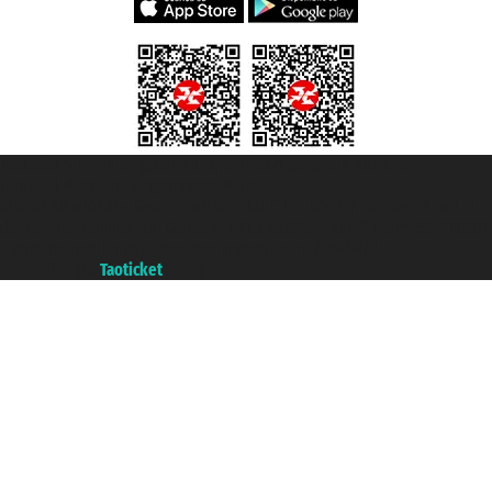
Taoticket S.r.l. Via Brigata Liguria, 3/21 16121 Genova ©2007/2026 -
Taoticket ® ist eine eingetragene Marke
P.Iva 06206400720 - Gesellschaftskapital € 100.000,00 i.v. - Registriert zu
der Handelskammer von Genua mit REA 433093. - Aut. Prov. n° 6167/131601
- Versicherung Unipol - Versicherungspolice n. 206484182
A portal of the
Taoticket
group