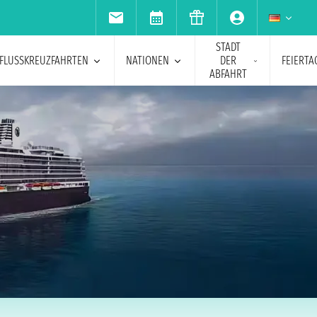
STADT
FLUSSKREUZFAHRTEN
NATIONEN
DER
FEIERTA
ABFAHRT