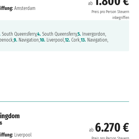
1.800 €
ab
iffung:
Amsterdam
Preis pro Person
Steuern
inbegriffen
.
South Queensferry,
4.
South Queensferry,
5.
Invergordon,
eenock,
9.
Navigation,
10.
Liverpool,
12.
Cork,
13.
Navigation,
Kingdom
26
6.270 €
ab
iffung:
Liverpool
Preis pro Person
Steuern