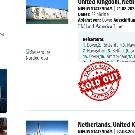
United Kingdom, Neth
NIEUW STATENDAM
|
21.08.202
Dauer:
22 nächte
Abfahrt von:
Dover
Ausschiffun
ken
Reiseroute:
1.
Dover,
2.
Rotterdam,
3.
Navi
7.
Navigation,
8.
Belfast,
9.
Gr
15.
Dover,
16.
Amsterdam,
17.
N
24.
Navigation,
25.
Rotterda
Netherlands, United 
NIEUW STATENDAM
|
22.08.20