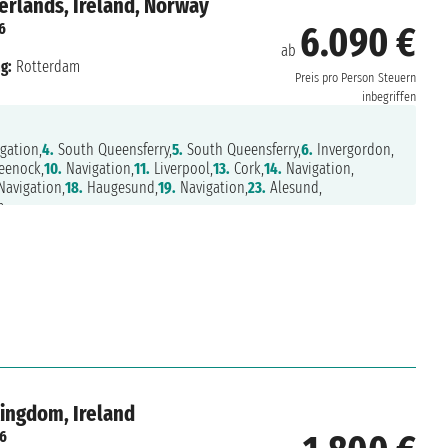
erlands, Ireland, Norway
6
6.090 €
ab
g:
Rotterdam
Preis pro Person
Steuern
inbegriffen
gation,
4.
South Queensferry,
5.
South Queensferry,
6.
Invergordon,
eenock,
10.
Navigation,
11.
Liverpool,
13.
Cork,
14.
Navigation,
avigation,
18.
Haugesund,
19.
Navigation,
23.
Alesund,
m
Kingdom, Ireland
26