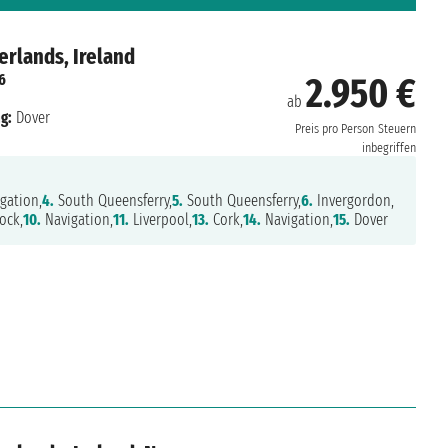
erlands, Ireland
6
2.950 €
ab
g:
Dover
Preis pro Person
Steuern
inbegriffen
gation,
4.
South Queensferry,
5.
South Queensferry,
6.
Invergordon,
ock,
10.
Navigation,
11.
Liverpool,
13.
Cork,
14.
Navigation,
15.
Dover