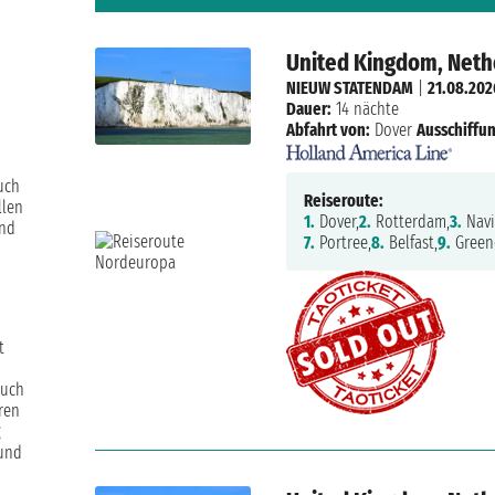
United Kingdom, Neth
NIEUW STATENDAM
|
21.08.202
Dauer:
14 nächte
Abfahrt von:
Dover
Ausschiffun
uch
Reiseroute:
llen
1.
Dover,
2.
Rotterdam,
3.
Navi
und
7.
Portree,
8.
Belfast,
9.
Green
t
auch
ren
g
 und