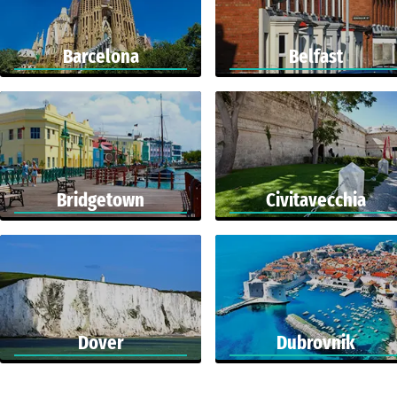
Barcelona
Belfast
Bridgetown
Civitavecchia
Dover
Dubrovnik