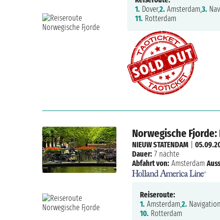
1.
Dover,
2.
Amsterdam,
3.
Nav
11.
Rotterdam
Norwegische Fjorde:
NIEUW STATENDAM
|
05.09.2
Dauer:
7 nächte
Abfahrt von:
Amsterdam
Auss
Reiseroute:
1.
Amsterdam,
2.
Navigation
10.
Rotterdam