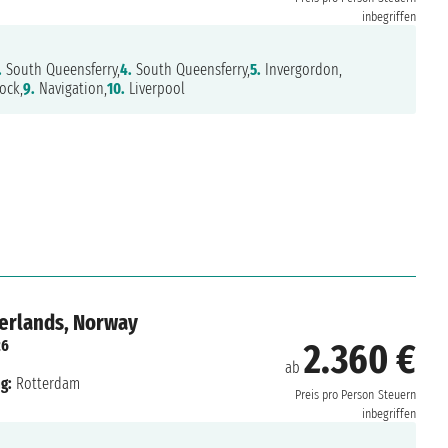
inbegriffen
.
South Queensferry,
4.
South Queensferry,
5.
Invergordon,
ock,
9.
Navigation,
10.
Liverpool
erlands, Norway
26
2.360 €
ab
g:
Rotterdam
Preis pro Person
Steuern
inbegriffen