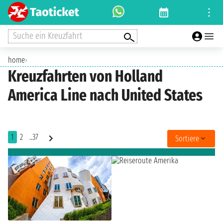
Suche ein Kreuzfahrt
home
›
Kreuzfahrten von Holland
America Line nach United States
1
2
..37
Sortiere