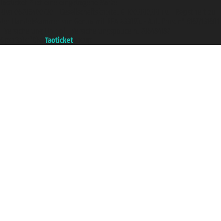
Taoticket ® ist eine eingetragene Marke
P.Iva 06206400720 - Gesellschaftskapital € 100.000,00 i.v. - Registriert zu
der Handelskammer von Genua mit REA 433093. - Aut. Prov. n° 6167/131601
- Versicherung Unipol - Versicherungspolice n. 206484182
A portal of the
Taoticket
group