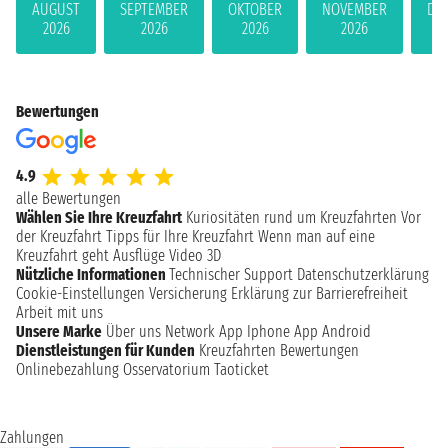
AUGUST
SEPTEMBER
OKTOBER
NOVEMBER
DE
2026
2026
2026
2026
Bewertungen
4.9
alle Bewertungen
Wählen Sie Ihre Kreuzfahrt
Kuriositäten rund um Kreuzfahrten
Vor
der Kreuzfahrt
Tipps für Ihre Kreuzfahrt
Wenn man auf eine
Kreuzfahrt geht
Ausflüge
Video 3D
Nützliche Informationen
Technischer Support
Datenschutzerklärung
Cookie-Einstellungen
Versicherung
Erklärung zur Barrierefreiheit
Arbeit mit uns
Unsere Marke
Über uns
Network
App Iphone
App Android
Dienstleistungen für Kunden
Kreuzfahrten Bewertungen
Onlinebezahlung
Osservatorium Taoticket
Zahlungen