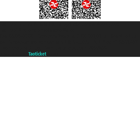
Taoticket S.r.l. Via Brigata Liguria, 3/21 16121 Genova ©2007/2026 -
Taoticket ® ist eine eingetragene Marke
P.Iva 06206400720 - Gesellschaftskapital € 100.000,00 i.v. - Registriert zu
der Handelskammer von Genua mit REA 433093. - Aut. Prov. n° 6167/131601
- Versicherung Unipol - Versicherungspolice n. 206484182
A portal of the
Taoticket
group